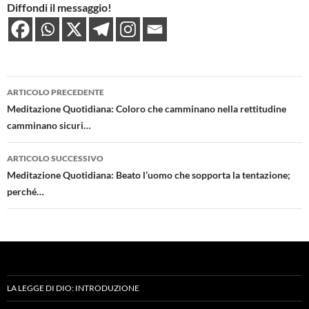
Diffondi il messaggio!
Navigazione
ARTICOLO PRECEDENTE
articolo
Meditazione Quotidiana: Coloro che camminano nella rettitudine
camminano sicuri…
ARTICOLO SUCCESSIVO
Meditazione Quotidiana: Beato l’uomo che sopporta la tentazione;
perché…
LA LEGGE DI DIO: INTRODUZIONE