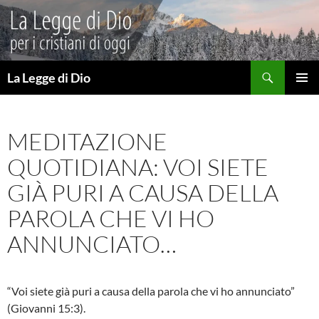
Vai
al
contenuto
Cerca
La Legge di Dio
MENU
PRINCI
MEDITAZIONE
QUOTIDIANA: VOI SIETE
GIÀ PURI A CAUSA DELLA
PAROLA CHE VI HO
ANNUNCIATO…
“Voi siete già puri a causa della parola che vi ho annunciato”
(Giovanni 15:3).