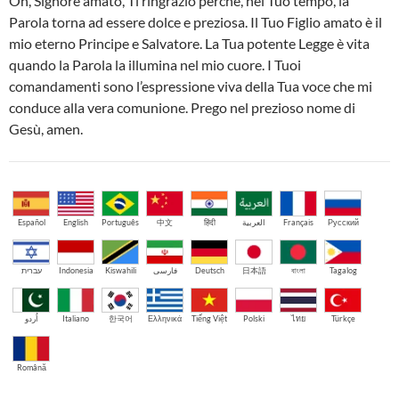
Oh, Signore amato, Ti ringrazio perché, nel Tuo tempo, la
Parola torna ad essere dolce e preziosa. Il Tuo Figlio amato è il
mio eterno Principe e Salvatore. La Tua potente Legge è vita
quando la Parola la illumina nel mio cuore. I Tuoi
comandamenti sono l’espressione viva della Tua voce che mi
conduce alla vera comunione. Prego nel prezioso nome di
Gesù, amen.
Español
English
Português
中文
हिंदी
العربية
Français
Русский
עברית
Indonesia
Kiswahili
فارسی
Deutsch
日本語
বাংলা
Tagalog
اُردو
Italiano
한국어
Ελληνικά
Tiếng Việt
Polski
ไทย
Türkçe
Română