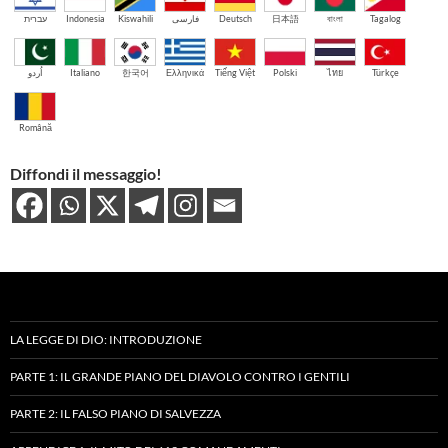
עברית
Indonesia
Kiswahili
فارسی
Deutsch
日本語
বাংলা
Tagalog
اُردو
Italiano
한국어
Ελληνικά
Tiếng Việt
Polski
ไทย
Türkçe
Română
Diffondi il messaggio!
LA LEGGE DI DIO: INTRODUZIONE
PARTE 1: IL GRANDE PIANO DEL DIAVOLO CONTRO I GENTILI
PARTE 2: IL FALSO PIANO DI SALVEZZA