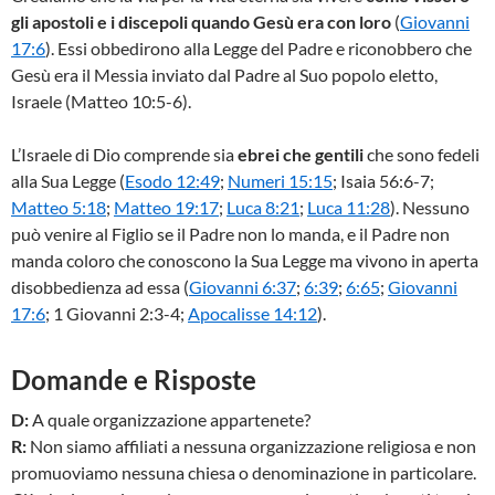
gli apostoli e i discepoli quando Gesù era con loro
(
Giovanni
17:6
). Essi obbedirono alla Legge del Padre e riconobbero che
Gesù era il Messia inviato dal Padre al Suo popolo eletto,
Israele (Matteo 10:5-6).
L’Israele di Dio comprende sia
ebrei che gentili
che sono fedeli
alla Sua Legge (
Esodo 12:49
;
Numeri 15:15
; Isaia 56:6-7;
Matteo 5:18
;
Matteo 19:17
;
Luca 8:21
;
Luca 11:28
). Nessuno
può venire al Figlio se il Padre non lo manda, e il Padre non
manda coloro che conoscono la Sua Legge ma vivono in aperta
disobbedienza ad essa (
Giovanni 6:37
;
6:39
;
6:65
;
Giovanni
17:6
; 1 Giovanni 2:3-4;
Apocalisse 14:12
).
Domande e Risposte
D:
A quale organizzazione appartenete?
R:
Non siamo affiliati a nessuna organizzazione religiosa e non
promuoviamo nessuna chiesa o denominazione in particolare.