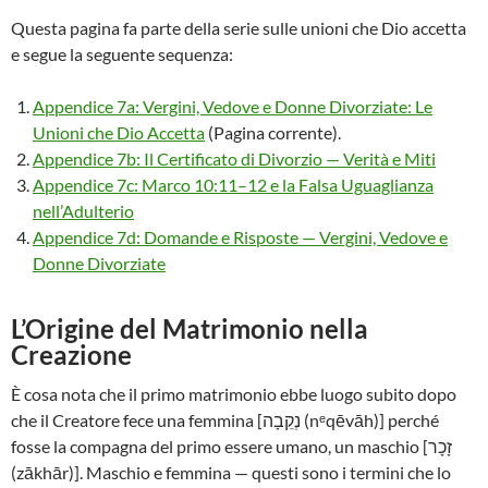
Questa pagina fa parte della serie sulle unioni che Dio accetta
e segue la seguente sequenza:
Appendice 7a: Vergini, Vedove e Donne Divorziate: Le
Unioni che Dio Accetta
(Pagina corrente).
Appendice 7b: Il Certificato di Divorzio — Verità e Miti
Appendice 7c: Marco 10:11–12 e la Falsa Uguaglianza
nell’Adulterio
Appendice 7d: Domande e Risposte — Vergini, Vedove e
Donne Divorziate
L’Origine del Matrimonio nella
Creazione
È cosa nota che il primo matrimonio ebbe luogo subito dopo
che il Creatore fece una femmina [נְקֵבָה (nᵉqēvāh)] perché
fosse la compagna del primo essere umano, un maschio [זָכָר
(zākhār)]. Maschio e femmina — questi sono i termini che lo