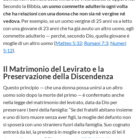
Secondo la Bibbia,
un uomo commette adulterio ogni volta
che ha relazioni con una donna che non sia né vergine né
vedova
. Per esempio, se un uomo vergine di 25 anni va a letto
con una giovane di 23 anni che ha già avuto un altro uomo, egli
commette adulterio — perché, secondo Dio, quella giovane è
moglie di un altro uomo (
Matteo 5:32
;
Romani 7:3
;
Numeri
5:12
).
Il Matrimonio del Levirato e la
Preservazione della Discendenza
Questo principio — che una donna possa unirsi a un altro
uomo solo dopo la morte del primo — è confermato anche
nella legge del matrimonio del levirato, data da Dio per
preservare i beni della famiglia: “Se dei fratelli abitano insieme
e uno di loro muore senza aver figli, la moglie del defunto non
si sposerà con uno straniero fuori dalla famiglia. Suo cognato
entrerà da lei, la prenderà in moglie e compirà verso di lei il