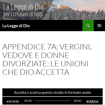
Vai
al
contenuto
Cerca
La Legge di Dio
MENU
PRINCI
APPENDICE 7A: VERGINI,
VEDOVE E DONNE
DIVORZIATE: LE UNIONI
CHE DIO ACCETTA
Ascolta o scarica questo studio in formato audio
00:00
00:00
SCARICA
ASCOLTA