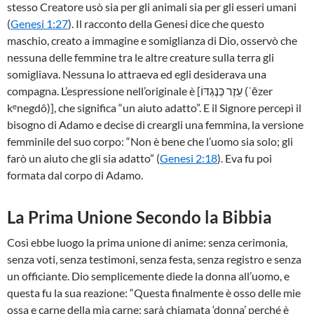
stesso Creatore usò sia per gli animali sia per gli esseri umani
(
Genesi 1:27
). Il racconto della Genesi dice che questo
maschio, creato a immagine e somiglianza di Dio, osservò che
nessuna delle femmine tra le altre creature sulla terra gli
somigliava. Nessuna lo attraeva ed egli desiderava una
compagna. L’espressione nell’originale è [עֵזֶר כְּנֶגְדּוֹ (ʿēzer
kᵉnegdô)], che significa “un aiuto adatto”. E il Signore percepì il
bisogno di Adamo e decise di creargli una femmina, la versione
femminile del suo corpo: “Non è bene che l’uomo sia solo; gli
farò un aiuto che gli sia adatto” (
Genesi 2:18
). Eva fu poi
formata dal corpo di Adamo.
La Prima Unione Secondo la Bibbia
Così ebbe luogo la prima unione di anime: senza cerimonia,
senza voti, senza testimoni, senza festa, senza registro e senza
un officiante. Dio semplicemente diede la donna all’uomo, e
questa fu la sua reazione: “Questa finalmente è osso delle mie
ossa e carne della mia carne; sarà chiamata ‘donna’ perché è