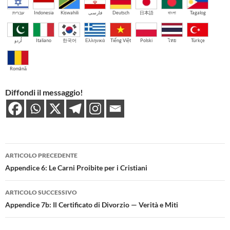
עברית
Indonesia
Kiswahili
فارسی
Deutsch
日本語
বাংলা
Tagalog
اُردو
Italiano
한국어
Ελληνικά
Tiếng Việt
Polski
ไทย
Türkçe
Română
Diffondi il messaggio!
Navigazione
ARTICOLO PRECEDENTE
articolo
Appendice 6: Le Carni Proibite per i Cristiani
ARTICOLO SUCCESSIVO
Appendice 7b: Il Certificato di Divorzio — Verità e Miti