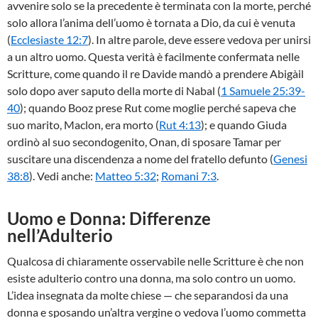
avvenire solo se la precedente è terminata con la morte, perché
solo allora l’anima dell’uomo è tornata a Dio, da cui è venuta
(
Ecclesiaste 12:7
). In altre parole, deve essere vedova per unirsi
a un altro uomo. Questa verità è facilmente confermata nelle
Scritture, come quando il re Davide mandò a prendere Abigàil
solo dopo aver saputo della morte di Nabal (
1 Samuele 25:39-
40
); quando Booz prese Rut come moglie perché sapeva che
suo marito, Maclon, era morto (
Rut 4:13
); e quando Giuda
ordinò al suo secondogenito, Onan, di sposare Tamar per
suscitare una discendenza a nome del fratello defunto (
Genesi
38:8
). Vedi anche:
Matteo 5:32
;
Romani 7:3
.
Uomo e Donna: Differenze
nell’Adulterio
Qualcosa di chiaramente osservabile nelle Scritture è che non
esiste adulterio contro una donna, ma solo contro un uomo.
L’idea insegnata da molte chiese — che separandosi da una
donna e sposando un’altra vergine o vedova l’uomo commetta