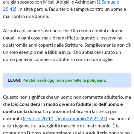
era già sposato con Mical, Abigàil e Achinoam (
1 Samuele
25:42
). In altre parole, l’adulterio è sempre contro un uomo e
mai contro una donna.
Alcuni capi amano sostenere che Dio renda uomini e donne
uguali in ogni cosa, ma ciò non riflette quanto si osserva nei
quattromila anni coperti dalle Scritture. Semplicemente non c’è
un solo esempio nella Bibbia in cui Dio abbia censurato un
uomo per aver commesso adulterio contro sua moglie.
LEGGI:
Perché Gesù oggi non permette la poligamia
.
Questo non significa che un uomo non commetta adulterio, ma
che
Dio considera in modo diverso l’adulterio dell’uomo e
quello della donna
. La punizione biblica era la stessa per
entrambi (
Levitico 20:10
;
Deuteronomio 22:22-24
), ma non c’è
alcun legame tra la verginità maschile e il matrimonio. È la
donna, non l’uomo, a determinare se vi sia adulterio oppure no.