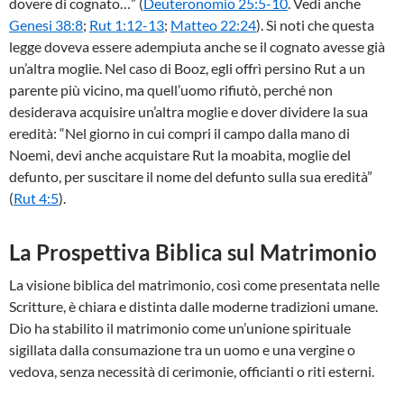
dovere di cognato…” (
Deuteronomio 25:5-10
. Vedi anche
Genesi 38:8
;
Rut 1:12-13
;
Matteo 22:24
). Si noti che questa
legge doveva essere adempiuta anche se il cognato avesse già
un’altra moglie. Nel caso di Booz, egli offrì persino Rut a un
parente più vicino, ma quell’uomo rifiutò, perché non
desiderava acquisire un’altra moglie e dover dividere la sua
eredità: “Nel giorno in cui compri il campo dalla mano di
Noemi, devi anche acquistare Rut la moabita, moglie del
defunto, per suscitare il nome del defunto sulla sua eredità”
(
Rut 4:5
).
La Prospettiva Biblica sul Matrimonio
La visione biblica del matrimonio, così come presentata nelle
Scritture, è chiara e distinta dalle moderne tradizioni umane.
Dio ha stabilito il matrimonio come un’unione spirituale
sigillata dalla consumazione tra un uomo e una vergine o
vedova, senza necessità di cerimonie, officianti o riti esterni.