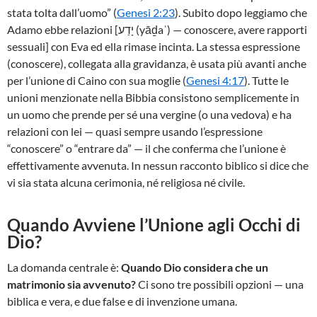
stata tolta dall’uomo” (
Genesi 2:23
). Subito dopo leggiamo che
Adamo ebbe relazioni [יָדַע (yāḏaʿ) — conoscere, avere rapporti
sessuali] con Eva ed ella rimase incinta. La stessa espressione
(conoscere), collegata alla gravidanza, è usata più avanti anche
per l’unione di Caino con sua moglie (
Genesi 4:17
). Tutte le
unioni menzionate nella Bibbia consistono semplicemente in
un uomo che prende per sé una vergine (o una vedova) e ha
relazioni con lei — quasi sempre usando l’espressione
“conoscere” o “entrare da” — il che conferma che l’unione è
effettivamente avvenuta. In nessun racconto biblico si dice che
vi sia stata alcuna cerimonia, né religiosa né civile.
Quando Avviene l’Unione agli Occhi di
Dio?
La domanda centrale è:
Quando Dio considera che un
matrimonio sia avvenuto?
Ci sono tre possibili opzioni — una
biblica e vera, e due false e di invenzione umana.