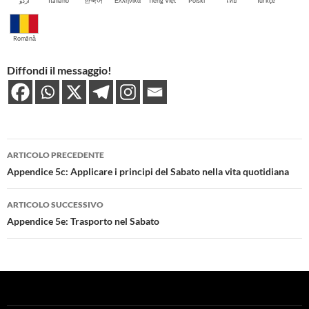
اُردو
Italiano
한국어
Ελληνικά
Tiếng Việt
Polski
ไทย
Türkçe
Română
Diffondi il messaggio!
Navigazione
ARTICOLO PRECEDENTE
articolo
Appendice 5c: Applicare i principi del Sabato nella vita quotidiana
ARTICOLO SUCCESSIVO
Appendice 5e: Trasporto nel Sabato