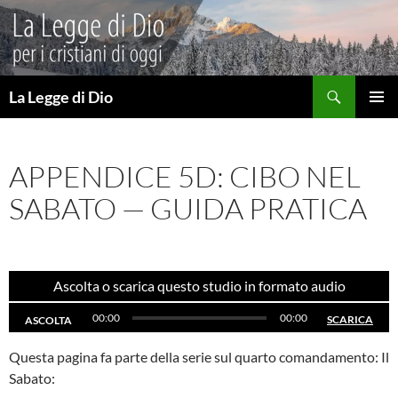
Vai
al
contenuto
Cerca
La Legge di Dio
MENU
PRINCI
APPENDICE 5D: CIBO NEL
SABATO — GUIDA PRATICA
Ascolta o scarica questo studio in formato audio
00:00
00:00
SCARICA
ASCOLTA
Questa pagina fa parte della serie sul quarto comandamento: Il
Sabato: