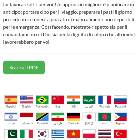
far lavorare altri per voi. Un approccio migliore è pianificare in
anticipo: portare cibo per il viaggio, preparare i pasti il giorno
precedente o tenere a portata di mano alimenti non deperibili
per le emergenze. Così facendo, mostrate rispetto sia per il
comandamento di Dio sia per la dignità di coloro che altrimenti
lavorerebbero per voi.
Scarica il PDF
Español
English
Português
中文
हिंदी
العربية
Français
Русский
עברית
Indonesia
Kiswahili
فارسی
Deutsch
日本語
বাংলা
Tagalog