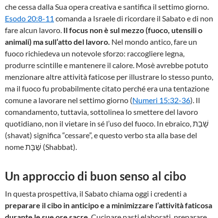
che cessa dalla Sua opera creativa e santifica il settimo giorno.
Esodo 20:8-11
comanda a Israele di ricordare il Sabato e di non
fare alcun lavoro.
Il focus non è sul mezzo (fuoco, utensili o
animali) ma sull’atto del lavoro.
Nel mondo antico, fare un
fuoco richiedeva un notevole sforzo: raccogliere legna,
produrre scintille e mantenere il calore. Mosè avrebbe potuto
menzionare altre attività faticose per illustrare lo stesso punto,
ma il fuoco fu probabilmente citato perché era una tentazione
comune a lavorare nel settimo giorno (
Numeri 15:32-36
). Il
comandamento, tuttavia, sottolinea lo smettere del lavoro
quotidiano, non il vietare in sé l’uso del fuoco. In ebraico, שָׁבַת
(shavat) significa “cessare”, e questo verbo sta alla base del
nome שַׁבָּת (Shabbat).
Un approccio di buon senso al cibo
In questa prospettiva, il Sabato chiama oggi i credenti a
preparare il cibo in anticipo e a minimizzare l’attività faticosa
durante le sue ore sacre
. Cucinare pasti elaborati, preparare