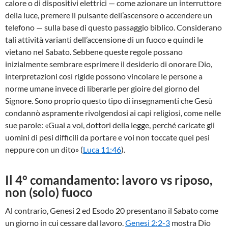
calore o di dispositivi elettrici — come azionare un interruttore
della luce, premere il pulsante dell’ascensore o accendere un
telefono — sulla base di questo passaggio biblico. Considerano
tali attività varianti dell’accensione di un fuoco e quindi le
vietano nel Sabato. Sebbene queste regole possano
inizialmente sembrare esprimere il desiderio di onorare Dio,
interpretazioni così rigide possono vincolare le persone a
norme umane invece di liberarle per gioire del giorno del
Signore. Sono proprio questo tipo di insegnamenti che Gesù
condannò aspramente rivolgendosi ai capi religiosi, come nelle
sue parole: «Guai a voi, dottori della legge, perché caricate gli
uomini di pesi difficili da portare e voi non toccate quei pesi
neppure con un dito» (
Luca 11:46
).
Il 4° comandamento: lavoro vs riposo,
non (solo) fuoco
Al contrario, Genesi 2 ed Esodo 20 presentano il Sabato come
un giorno in cui cessare dal lavoro.
Genesi 2:2-3
mostra Dio