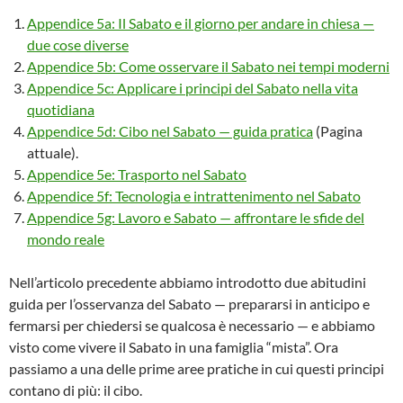
Appendice 5a: Il Sabato e il giorno per andare in chiesa —
due cose diverse
Appendice 5b: Come osservare il Sabato nei tempi moderni
Appendice 5c: Applicare i principi del Sabato nella vita
quotidiana
Appendice 5d: Cibo nel Sabato — guida pratica
(Pagina
attuale).
Appendice 5e: Trasporto nel Sabato
Appendice 5f: Tecnologia e intrattenimento nel Sabato
Appendice 5g: Lavoro e Sabato — affrontare le sfide del
mondo reale
Nell’articolo precedente abbiamo introdotto due abitudini
guida per l’osservanza del Sabato — prepararsi in anticipo e
fermarsi per chiedersi se qualcosa è necessario — e abbiamo
visto come vivere il Sabato in una famiglia “mista”. Ora
passiamo a una delle prime aree pratiche in cui questi principi
contano di più: il cibo.