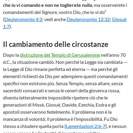
che io vi comando e non ne toglierete nulla
, ma osserverete i
comandamenti del Signore, vostro Dio, che io vi do”
(
Deuteronomio 4:2
; vedi anche
Deuteronomio 12:32
;
Giosuè
1:7
).
Il cambiamento delle circostanze
Dopo la
distruzione del Tempio di Gerusalemme
nell’anno 70
d.C., la situazione cambiò. Non perché la Legge sia cambiata —
la Legge di Dio rimane perfetta ed eterna — ma perché gli
elementi richiesti da Dio per adempiere questi comandamenti
specifici non esistono più. Senza Tempio, senza altare, senza
sacerdoti consacrati e senza le ceneri della giovenca rossa,
diventa letteralmente impossibile ripetere ciò che le
generazioni di Mosè, Giosuè, Davide, Ezechia, Esdra e gli
apostoli osservarono fedelmente. Il problema non è la
mancanza di volontà; il problema è l’impossibilità. Fu Dio
stesso a chiudere quella porta (
Lamentazioni 2:6-7
), e nessun