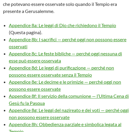
che potevano essere osservate solo quando il Tempio era
presente a Gerusalemme.
Appendice 8a: Le leggi di Dio che richiedono il Tempio
(Questa pagina).
Appendice 8b: I sacrifici — perché oggi non possono essere
osservati
Appendice 8c: Le feste bibliche — perché oggi nessuna di
esse può essere osservata
Appendice 8d: Le leggi di purificazione — perché non
possono essere osservate senza il Tempio
Appendice 8e: Le decime e le primizie — perché oggi non
possono essere osservate
Appendice 8f: Il servizio della comunione — l’Ultima Cena di
Gesù fu la Pasqua
Appendice 8g: Le leggi del nazireato e dei voti — perché oggi
non possono essere osservate
Appendice 8h: Obbedienza parziale e simbolica legata al
Tempio