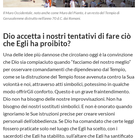
Il Muro Occidentale, noto anche come Muro del Pianto, è un resto del Tempio di
Gerusalemme distrutto nell’anno 70 d.C. dai Romani.
Dio accetta i nostri tentativi di fare ciò
che Egli ha proibito?
Una delle idee più dannose che circolano oggi è la convinzione
che Dio sia compiaciuto quando “facciamo del nostro meglio”
per osservare comandamenti che dipendevano dal Tempio,
come se la distruzione del Tempio fosse avvenuta contro la Sua
volontà e noi, attraverso atti simbolici, potessimo in qualche
modo offrirGli conforto. Questo è un grave fraintendimento.
Dio non ha bisogno delle nostre improvvisazioni. Non ha
bisogno dei nostri sostituti simbolici. E non è onorato quando
ignoriamo le Sue istruzioni precise per creare versioni
personali dell’obbedienza. Se Dio ha comandato che certe leggi
fossero praticate solo nel luogo che Egli ha scelto, con i
sacerdoti che Egli ha stabilito, sull’altare che Egli ha santificato