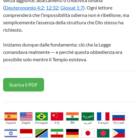
senza aggiunte, adattamenti o creatività umana
(
Deuteronomio 4:2
;
12:32
;
Giosuè 1:7
). Ogni lettore
comprenderà che l’impossibilità odierna non è ribellione, ma
semplicemente l’assenza della struttura che Dio stesso ha
richiesto.
Iniziamo dunque dalle fondamenta: ciò che la Legge
comandava realmente — e perché questa obbedienza era
possibile solo mentre il Tempio esisteva.
Scarica il PDF
Español
English
Português
中文
हिंदी
العربية
Français
Русский