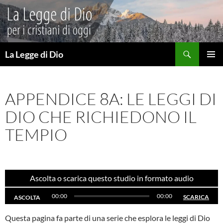
Vai
al
contenuto
Cerca
La Legge di Dio
MENU
PRINCI
APPENDICE 8A: LE LEGGI DI
DIO CHE RICHIEDONO IL
TEMPIO
Ascolta o scarica questo studio in formato audio
00:00
00:00
SCARICA
ASCOLTA
Questa pagina fa parte di una serie che esplora le leggi di Dio