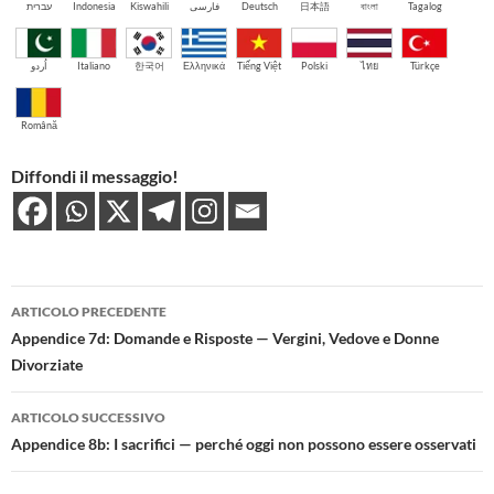
עברית
Indonesia
Kiswahili
فارسی
Deutsch
日本語
বাংলা
Tagalog
اُردو
Italiano
한국어
Ελληνικά
Tiếng Việt
Polski
ไทย
Türkçe
Română
Diffondi il messaggio!
Navigazione
ARTICOLO PRECEDENTE
articolo
Appendice 7d: Domande e Risposte — Vergini, Vedove e Donne
Divorziate
ARTICOLO SUCCESSIVO
Appendice 8b: I sacrifici — perché oggi non possono essere osservati