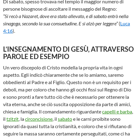
Di sabato, spesso trovava nel tempio il maggior numero di
persone bisognose di ascoltare il messaggio del Regno:
“Si recò a Nazaret, dove era stato allevato, e di sabato entrò nella
sinagoga, secondo la sua consuetudine. E si alzò per leggere”
(
Luca
4:16
).
L’INSEGNAMENTO DI GESÙ,
ATTRAVERSO
PAROLE ED ESEMPIO
Un vero discepolo di Cristo modella la propria vita in ogni
aspetto. Egli indicò chiaramente che se lo amiamo, saremo
obbedienti al Padre e al Figlio. Questo non è un requisito per i
deboli, ma per coloro che hanno gli occhi fissi sul Regno di Dio
e sono pronti a fare tutto ciò che è necessario per ottenere la
vita eterna, anche se ciò suscita opposizione da parte di amici,
chiesa e famiglia. Il comandamento riguardante
capelli e barba
,
il
tzitzit
, la
circoncisione
, il
sabato
e le carni proibite sono
ignorati da quasi tutta la cristianità, e coloro che si rifiutano di
seguire la massa saranno certamente perseguitati, come ci ha