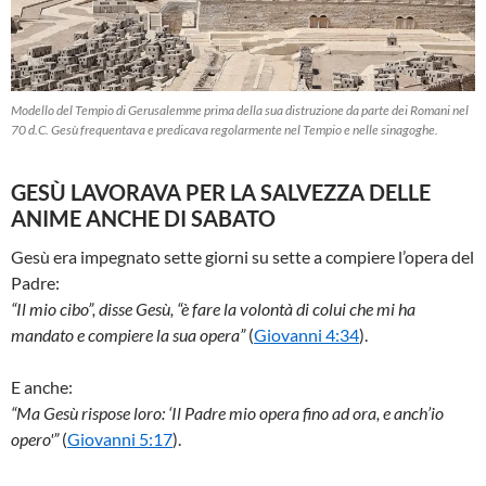
Modello del Tempio di Gerusalemme prima della sua distruzione da parte dei Romani nel
70 d.C. Gesù frequentava e predicava regolarmente nel Tempio e nelle sinagoghe.
GESÙ LAVORAVA PER LA SALVEZZA DELLE
ANIME ANCHE DI SABATO
Gesù era impegnato sette giorni su sette a compiere l’opera del
Padre:
“Il mio cibo”, disse Gesù, “è fare la volontà di colui che mi ha
mandato e compiere la sua opera”
(
Giovanni 4:34
).
E anche:
“Ma Gesù rispose loro: ‘Il Padre mio opera fino ad ora, e anch’io
opero'”
(
Giovanni 5:17
).