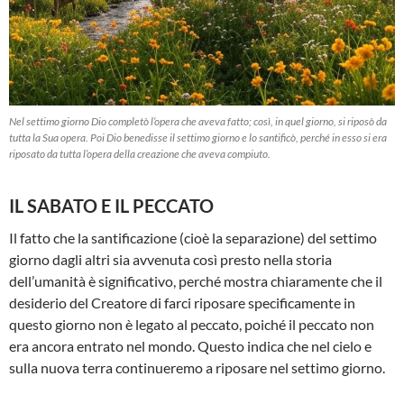
Nel settimo giorno Dio completò l’opera che aveva fatto; così, in quel giorno, si riposò da
tutta la Sua opera. Poi Dio benedisse il settimo giorno e lo santificò, perché in esso si era
riposato da tutta l’opera della creazione che aveva compiuto.
IL SABATO E IL PECCATO
Il fatto che la santificazione (cioè la separazione) del settimo
giorno dagli altri sia avvenuta così presto nella storia
dell’umanità è significativo, perché mostra chiaramente che il
desiderio del Creatore di farci riposare specificamente in
questo giorno non è legato al peccato, poiché il peccato non
era ancora entrato nel mondo. Questo indica che nel cielo e
sulla nuova terra continueremo a riposare nel settimo giorno.