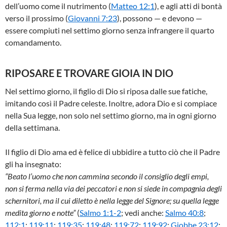
dell’uomo come il nutrimento (
Matteo 12:1
), e agli atti di bontà
verso il prossimo (
Giovanni 7:23
), possono — e devono —
essere compiuti nel settimo giorno senza infrangere il quarto
comandamento.
RIPOSARE E TROVARE GIOIA IN DIO
Nel settimo giorno, il figlio di Dio si riposa dalle sue fatiche,
imitando così il Padre celeste. Inoltre, adora Dio e si compiace
nella Sua legge, non solo nel settimo giorno, ma in ogni giorno
della settimana.
Il figlio di Dio ama ed è felice di ubbidire a tutto ciò che il Padre
gli ha insegnato:
“Beato l’uomo che non cammina secondo il consiglio degli empi,
non si ferma nella via dei peccatori e non si siede in compagnia degli
schernitori, ma il cui diletto è nella legge del Signore; su quella legge
medita giorno e notte”
(
Salmo 1:1-2
; vedi anche:
Salmo 40:8
;
112:1
;
119:11
;
119:35
;
119:48
;
119:72
;
119:92
;
Giobbe 23:12
;