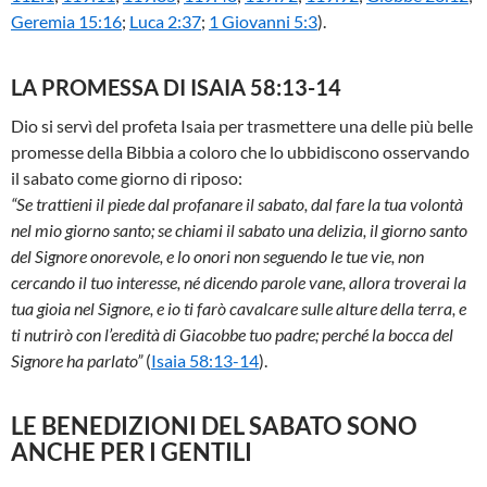
Geremia 15:16
;
Luca 2:37
;
1 Giovanni 5:3
).
LA PROMESSA DI ISAIA 58:13-14
Dio si servì del profeta Isaia per trasmettere una delle più belle
promesse della Bibbia a coloro che lo ubbidiscono osservando
il sabato come giorno di riposo:
“Se trattieni il piede dal profanare il sabato, dal fare la tua volontà
nel mio giorno santo; se chiami il sabato una delizia, il giorno santo
del Signore onorevole, e lo onori non seguendo le tue vie, non
cercando il tuo interesse, né dicendo parole vane, allora troverai la
tua gioia nel Signore, e io ti farò cavalcare sulle alture della terra, e
ti nutrirò con l’eredità di Giacobbe tuo padre; perché la bocca del
Signore ha parlato”
(
Isaia 58:13-14
).
LE BENEDIZIONI DEL SABATO SONO
ANCHE PER I GENTILI