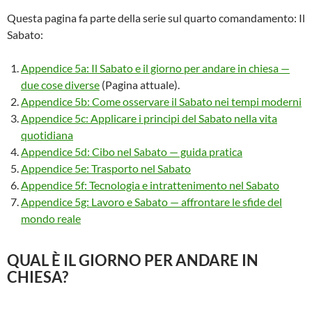
Questa pagina fa parte della serie sul quarto comandamento: Il
Sabato:
Appendice 5a: Il Sabato e il giorno per andare in chiesa —
due cose diverse
(Pagina attuale).
Appendice 5b: Come osservare il Sabato nei tempi moderni
Appendice 5c: Applicare i principi del Sabato nella vita
quotidiana
Appendice 5d: Cibo nel Sabato — guida pratica
Appendice 5e: Trasporto nel Sabato
Appendice 5f: Tecnologia e intrattenimento nel Sabato
Appendice 5g: Lavoro e Sabato — affrontare le sfide del
mondo reale
QUAL È IL GIORNO PER ANDARE IN
CHIESA?