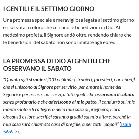
I GENTILI E IL SETTIMO GIORNO
Una promessa speciale e meravigliosa legata al settimo giorno
è riservata a coloro che cercano le benedizioni di Dio. Al
medesimo profeta, il Signore andò oltre, rendendo chiaro che
le benedizioni del sabato non sono limitate agli ebrei.
LA PROMESSA DI DIO AI GENTILI CHE
OSSERVANO IL SABATO
“Quanto agli
stranieri
[‏נֵכָר nefikhàr (stranieri, forestieri, non ebrei)]
che si uniscono al Signore per servirlo, per amare il nome del
Signore e per essere suoi servi, a tutti quelli che
osservano il sabato
senza profanarlo e che
aderiscono al mio patto
, li condurrò sul mio
monte santo e li rallegrerò nella mia casa di preghiera; i loro
olocausti e i loro sacrifici saranno graditi sul mio altare, perché la
mia casa sarà chiamata casa di preghiera per tutti i popoli”
(
Isaia
56:6-7
).