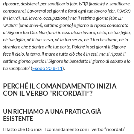
riposare, desistere], per santificarlo [ebr. קדש (kadesh) v. santificare,
consacrare]. Lavorerai sei giorni e farai ogni tuo lavoro [ebr. מלאכה
(m’larrá), n.d. lavoro, occupazione]; ma il settimo giorno [ebr. ום
השׁביעי (uma shivi-i), settimo giorno] è giorno di riposo consacrato
al Signore tuo Dio. Non farai in esso alcun lavoro, né tu, né tuo figlio,
né tua figlia, né il tuo servo, né la tua serva, né il tuo bestiame, né lo
straniero che è dentro alle tue porte. Poiché in sei giorni il Signore
fece il cielo, la terra, il mare e tutto ciò che è in essi, ma si riposò il
settimo giorno; perciò il Signore ha benedetto il giorno di sabato e lo
ha santificato”
(
Esodo 20:8-11
).
PERCHÉ IL COMANDAMENTO INIZIA
CON IL VERBO “RICORDATI”?
UN RICHIAMO A UNA PRATICA GIÀ
ESISTENTE
Il fatto che Dio inizi il comandamento con il verbo “ricordati”