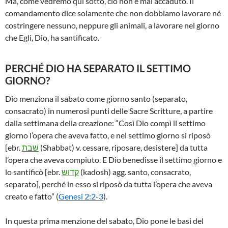
Ma, come vedremo qui sotto, ciò non è mai accaduto. Il
comandamento dice solamente che non dobbiamo lavorare né
costringere nessuno, neppure gli animali, a lavorare nel giorno
che Egli, Dio, ha santificato.
PERCHÉ DIO HA SEPARATO IL SETTIMO
GIORNO?
Dio menziona il sabato come giorno santo (separato,
consacrato) in numerosi punti delle Sacre Scritture, a partire
dalla settimana della creazione: “Così Dio compì il settimo
giorno l’opera che aveva fatto, e nel settimo giorno si riposò
[ebr.
שׁבת
(Shabbat) v. cessare, riposare, desistere] da tutta
l’opera che aveva compiuto. E Dio benedisse il settimo giorno e
lo santificò [ebr.
קדוש
(kadosh) agg. santo, consacrato,
separato], perché in esso si riposò da tutta l’opera che aveva
creato e fatto” (
Genesi 2:2-3
).
In questa prima menzione del sabato, Dio pone le basi del