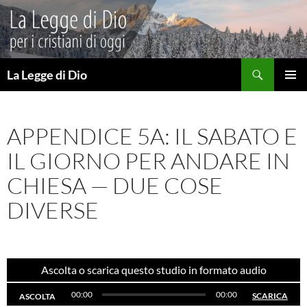
Vai
al
contenuto
Cerca
La Legge di Dio
MENU
PRINCI
APPENDICE 5A: IL SABATO E
IL GIORNO PER ANDARE IN
CHIESA — DUE COSE
DIVERSE
Ascolta o scarica questo studio in formato audio
00:00
00:00
SCARICA
ASCOLTA