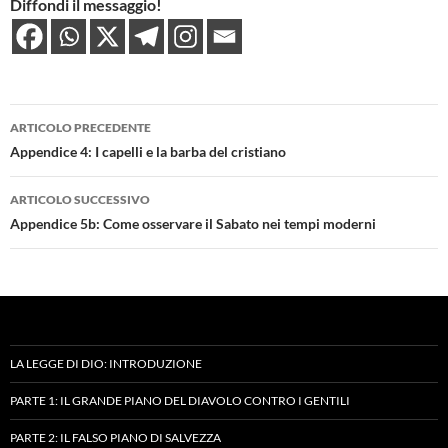
Diffondi il messaggio!
Navigazione
ARTICOLO PRECEDENTE
articolo
Appendice 4: I capelli e la barba del cristiano
ARTICOLO SUCCESSIVO
Appendice 5b: Come osservare il Sabato nei tempi moderni
LA LEGGE DI DIO: INTRODUZIONE
PARTE 1: IL GRANDE PIANO DEL DIAVOLO CONTRO I GENTILI
PARTE 2: IL FALSO PIANO DI SALVEZZA