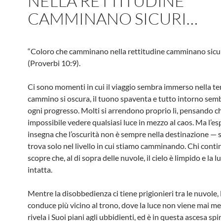
NELLA RETTITUDINE
CAMMINANO SICURI…
“Coloro che camminano nella rettitudine camminano sicu
(Proverbi 10:9).
Ci sono momenti in cui il viaggio sembra immerso nella te
cammino si oscura, il tuono spaventa e tutto intorno sem
ogni progresso. Molti si arrendono proprio lì, pensando ch
impossibile vedere qualsiasi luce in mezzo al caos. Ma l’e
insegna che l’oscurità non è sempre nella destinazione — 
trova solo nel livello in cui stiamo camminando. Chi contin
scopre che, al di sopra delle nuvole, il cielo è limpido e la 
intatta.
Mentre la disobbedienza ci tiene prigionieri tra le nuvole, l
conduce più vicino al trono, dove la luce non viene mai m
rivela i Suoi piani agli ubbidienti, ed è in questa ascesa spi