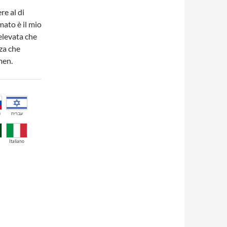
re al di
mato è il mio
elevata che
za che
men.
й
עברית
Italiano