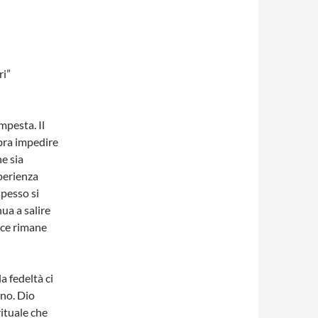
ri”
mpesta. Il
bra impedire
e sia
sperienza
spesso si
ua a salire
luce rimane
a fedeltà ci
eno. Dio
rituale che