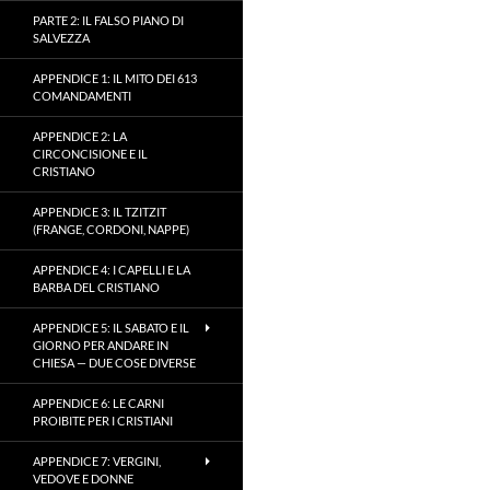
PARTE 2: IL FALSO PIANO DI
SALVEZZA
APPENDICE 1: IL MITO DEI 613
COMANDAMENTI
APPENDICE 2: LA
CIRCONCISIONE E IL
CRISTIANO
APPENDICE 3: IL TZITZIT
(FRANGE, CORDONI, NAPPE)
APPENDICE 4: I CAPELLI E LA
BARBA DEL CRISTIANO
APPENDICE 5: IL SABATO E IL
GIORNO PER ANDARE IN
CHIESA — DUE COSE DIVERSE
APPENDICE 6: LE CARNI
PROIBITE PER I CRISTIANI
APPENDICE 7: VERGINI,
VEDOVE E DONNE