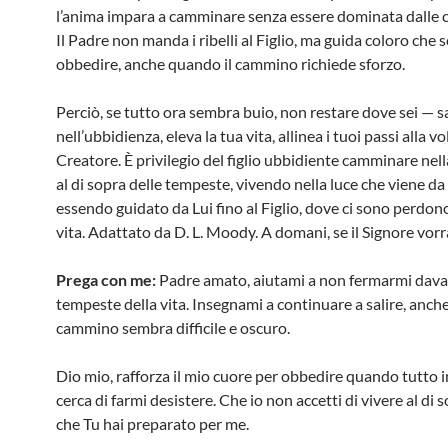
l’anima impara a camminare senza essere dominata dalle c
Il Padre non manda i ribelli al Figlio, ma guida coloro che 
obbedire, anche quando il cammino richiede sforzo.
Perciò, se tutto ora sembra buio, non restare dove sei — s
nell’ubbidienza, eleva la tua vita, allinea i tuoi passi alla v
Creatore. È privilegio del figlio ubbidiente camminare nell
al di sopra delle tempeste, vivendo nella luce che viene da
essendo guidato da Lui fino al Figlio, dove ci sono perdono
vita. Adattato da D. L. Moody. A domani, se il Signore vorr
Prega con me:
Padre amato, aiutami a non fermarmi davan
tempeste della vita. Insegnami a continuare a salire, anch
cammino sembra difficile e oscuro.
Dio mio, rafforza il mio cuore per obbedire quando tutto 
cerca di farmi desistere. Che io non accetti di vivere al di s
che Tu hai preparato per me.