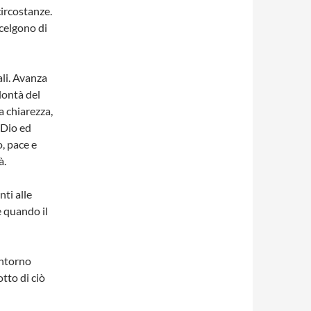
ircostanze.
scelgono di
ali. Avanza
olontà del
a chiarezza,
 Dio ed
, pace e
à.
ti alle
e quando il
intorno
otto di ciò