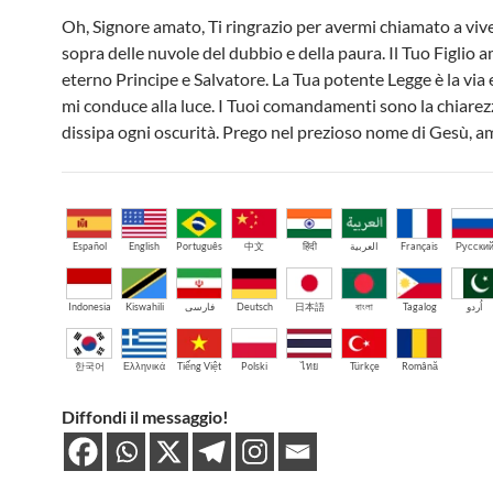
Oh, Signore amato, Ti ringrazio per avermi chiamato a vive
sopra delle nuvole del dubbio e della paura. Il Tuo Figlio a
eterno Principe e Salvatore. La Tua potente Legge è la via 
mi conduce alla luce. I Tuoi comandamenti sono la chiarez
dissipa ogni oscurità. Prego nel prezioso nome di Gesù, a
Español
English
Português
中文
हिंदी
العربية
Français
Русски
Indonesia
Kiswahili
فارسی
Deutsch
日本語
বাংলা
Tagalog
اُردو
한국어
Ελληνικά
Tiếng Việt
Polski
ไทย
Türkçe
Română
Diffondi il messaggio!