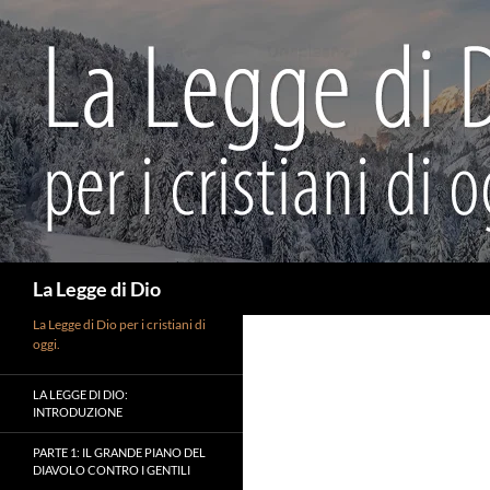
Vai
al
contenuto
Cerca
La Legge di Dio
La Legge di Dio per i cristiani di
oggi.
LA LEGGE DI DIO:
INTRODUZIONE
PARTE 1: IL GRANDE PIANO DEL
DIAVOLO CONTRO I GENTILI