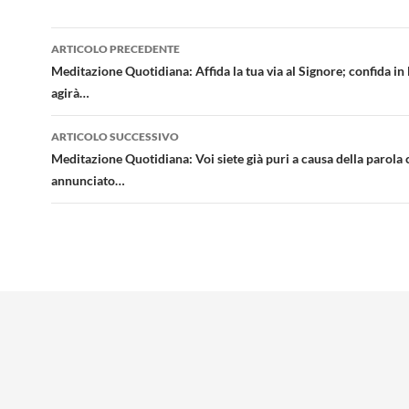
Navigazione
ARTICOLO PRECEDENTE
articolo
Meditazione Quotidiana: Affida la tua via al Signore; confida in L
agirà…
ARTICOLO SUCCESSIVO
Meditazione Quotidiana: Voi siete già puri a causa della parola 
annunciato…