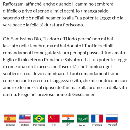
Rafforzami affinché, anche quando il cammino sembrerà
difficile o privo di senso ai miei occhi, io rimanga saldo,
sapendo che è nell’allineamento alla Tua potente Legge che la
vera pace e la felicità duratura fioriscono.
Oh, Santissimo Dio, Ti adoro e Ti lodo perché non mi hai
lasciato nelle tenebre, ma mi hai donato i Tuoi incredibili
comandamenti come guida sicura per ogni passo. Il Tuo amato
Figlio è il mio eterno Principe e Salvatore. La Tua potente Legge
è come una torcia accesa nell’oscurità, che illumina ogni
sentiero su cui devo camminare. I Tuoi comandamenti sono
come un canto eterno di saggezza e vita, che mi conducono con
amore e fermezza al riposo dell’anima e alla promessa della vita
eterna. Prego nel prezioso nome di Gesù, amen.
Español
English
Português
中文
हिंदी
العربية
Français
Русский