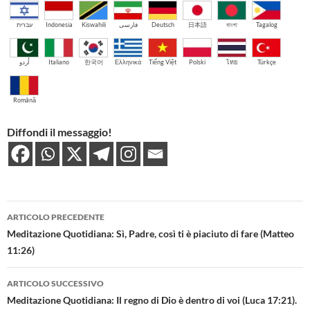
עברית
Indonesia
Kiswahili
فارسی
Deutsch
日本語
বাংলা
Tagalog
اُردو
Italiano
한국어
Ελληνικά
Tiếng Việt
Polski
ไทย
Türkçe
Română
Diffondi il messaggio!
Navigazione
ARTICOLO PRECEDENTE
articolo
Meditazione Quotidiana: Sì, Padre, così ti è piaciuto di fare (Matteo
11:26)
ARTICOLO SUCCESSIVO
Meditazione Quotidiana: Il regno di Dio è dentro di voi (Luca 17:21).