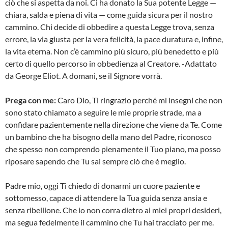
ciò che si aspetta da noi. Ci ha donato la Sua potente Legge —
chiara, salda e piena di vita — come guida sicura per il nostro
cammino. Chi decide di obbedire a questa Legge trova, senza
errore, la via giusta per la vera felicità, la pace duratura e, infine,
la vita eterna. Non c’è cammino più sicuro, più benedetto e più
certo di quello percorso in obbedienza al Creatore. -Adattato
da George Eliot. A domani, se il Signore vorrà.
Prega con me:
Caro Dio, Ti ringrazio perché mi insegni che non
sono stato chiamato a seguire le mie proprie strade, ma a
confidare pazientemente nella direzione che viene da Te. Come
un bambino che ha bisogno della mano del Padre, riconosco
che spesso non comprendo pienamente il Tuo piano, ma posso
riposare sapendo che Tu sai sempre ciò che è meglio.
Padre mio, oggi Ti chiedo di donarmi un cuore paziente e
sottomesso, capace di attendere la Tua guida senza ansia e
senza ribellione. Che io non corra dietro ai miei propri desideri,
ma segua fedelmente il cammino che Tu hai tracciato per me.