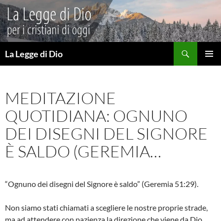
Vai
al
contenuto
Cerca
La Legge di Dio
MENU
PRINCI
MEDITAZIONE
QUOTIDIANA: OGNUNO
DEI DISEGNI DEL SIGNORE
È SALDO (GEREMIA…
“Ognuno dei disegni del Signore è saldo” (Geremia 51:29).
Non siamo stati chiamati a scegliere le nostre proprie strade,
ma ad attendere con pazienza la direzione che viene da Dio.