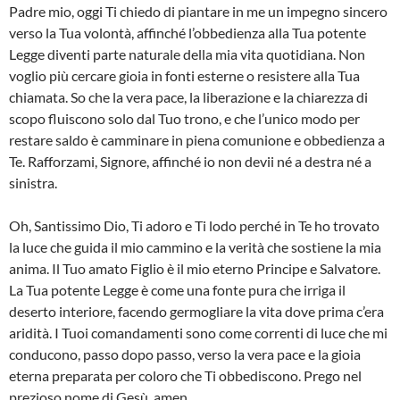
Padre mio, oggi Ti chiedo di piantare in me un impegno sincero
verso la Tua volontà, affinché l’obbedienza alla Tua potente
Legge diventi parte naturale della mia vita quotidiana. Non
voglio più cercare gioia in fonti esterne o resistere alla Tua
chiamata. So che la vera pace, la liberazione e la chiarezza di
scopo fluiscono solo dal Tuo trono, e che l’unico modo per
restare saldo è camminare in piena comunione e obbedienza a
Te. Rafforzami, Signore, affinché io non devii né a destra né a
sinistra.
Oh, Santissimo Dio, Ti adoro e Ti lodo perché in Te ho trovato
la luce che guida il mio cammino e la verità che sostiene la mia
anima. Il Tuo amato Figlio è il mio eterno Principe e Salvatore.
La Tua potente Legge è come una fonte pura che irriga il
deserto interiore, facendo germogliare la vita dove prima c’era
aridità. I Tuoi comandamenti sono come correnti di luce che mi
conducono, passo dopo passo, verso la vera pace e la gioia
eterna preparata per coloro che Ti obbediscono. Prego nel
prezioso nome di Gesù, amen.