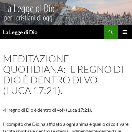
Vai
al
contenuto
Cerca
La Legge di Dio
MENU
PRINCI
MEDITAZIONE
QUOTIDIANA: IL REGNO DI
DIO È DENTRO DI VOI
(LUCA 17:21).
«Il regno di Dio è dentro di voi» (Luca 17:21).
Il compito che Dio ha affidato a ogni anima è quello di coltivare
la vita spirituale dentro se stessa, indipendentemente dalle