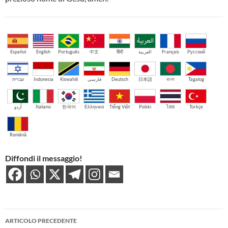
Español
English
Português
中文
हिंदी
العربية
Français
Русский
עברית
Indonesia
Kiswahili
فارسی
Deutsch
日本語
বাংলা
Tagalog
اُردو
Italiano
한국어
Ελληνικά
Tiếng Việt
Polski
ไทย
Türkçe
Română
Diffondi il messaggio!
Navigazione
ARTICOLO PRECEDENTE