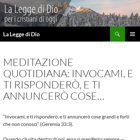
Vai
al
contenuto
Cerca
La Legge di Dio
MENU
PRINCI
MEDITAZIONE
QUOTIDIANA: INVOCAMI, E
TI RISPONDERÒ, E TI
ANNUNCERÒ COSE…
“Invocami, e ti risponderò, e ti annuncerò cose grandi e forti
che non conosci” (Geremia 33:3).
Quando c’è vita dentro di noi, essa si manifesta sempre —