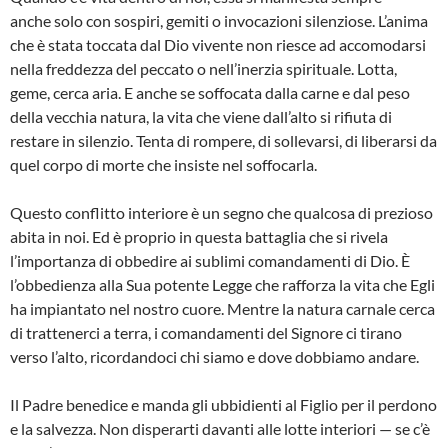
anche solo con sospiri, gemiti o invocazioni silenziose. L’anima
che è stata toccata dal Dio vivente non riesce ad accomodarsi
nella freddezza del peccato o nell’inerzia spirituale. Lotta,
geme, cerca aria. E anche se soffocata dalla carne e dal peso
della vecchia natura, la vita che viene dall’alto si rifiuta di
restare in silenzio. Tenta di rompere, di sollevarsi, di liberarsi da
quel corpo di morte che insiste nel soffocarla.
Questo conflitto interiore è un segno che qualcosa di prezioso
abita in noi. Ed è proprio in questa battaglia che si rivela
l’importanza di obbedire ai sublimi comandamenti di Dio. È
l’obbedienza alla Sua potente Legge che rafforza la vita che Egli
ha impiantato nel nostro cuore. Mentre la natura carnale cerca
di trattenerci a terra, i comandamenti del Signore ci tirano
verso l’alto, ricordandoci chi siamo e dove dobbiamo andare.
Il Padre benedice e manda gli ubbidienti al Figlio per il perdono
e la salvezza. Non disperarti davanti alle lotte interiori — se c’è