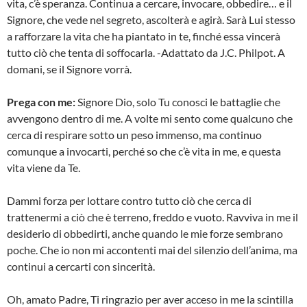
vita, c’è speranza. Continua a cercare, invocare, obbedire… e il
Signore, che vede nel segreto, ascolterà e agirà. Sarà Lui stesso
a rafforzare la vita che ha piantato in te, finché essa vincerà
tutto ciò che tenta di soffocarla. -Adattato da J.C. Philpot. A
domani, se il Signore vorrà.
Prega con me:
Signore Dio, solo Tu conosci le battaglie che
avvengono dentro di me. A volte mi sento come qualcuno che
cerca di respirare sotto un peso immenso, ma continuo
comunque a invocarti, perché so che c’è vita in me, e questa
vita viene da Te.
Dammi forza per lottare contro tutto ciò che cerca di
trattenermi a ciò che è terreno, freddo e vuoto. Ravviva in me il
desiderio di obbedirti, anche quando le mie forze sembrano
poche. Che io non mi accontenti mai del silenzio dell’anima, ma
continui a cercarti con sincerità.
Oh, amato Padre, Ti ringrazio per aver acceso in me la scintilla