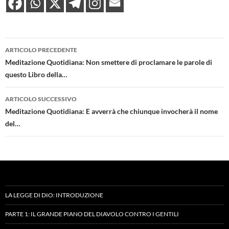
Navigazione
ARTICOLO PRECEDENTE
articolo
Meditazione Quotidiana: Non smettere di proclamare le parole di
questo Libro della…
ARTICOLO SUCCESSIVO
Meditazione Quotidiana: E avverrà che chiunque invocherà il nome
del…
LA LEGGE DI DIO: INTRODUZIONE
PARTE 1: IL GRANDE PIANO DEL DIAVOLO CONTRO I GENTILI