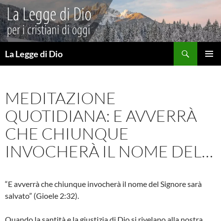
Vai
al
contenuto
Cerca
La Legge di Dio
MENU
PRINCI
MEDITAZIONE
QUOTIDIANA: E AVVERRÀ
CHE CHIUNQUE
INVOCHERÀ IL NOME DEL…
“E avverrà che chiunque invocherà il nome del Signore sarà
salvato” (Gioele 2:32).
Quando la santità e la giustizia di Dio si rivelano alla nostra