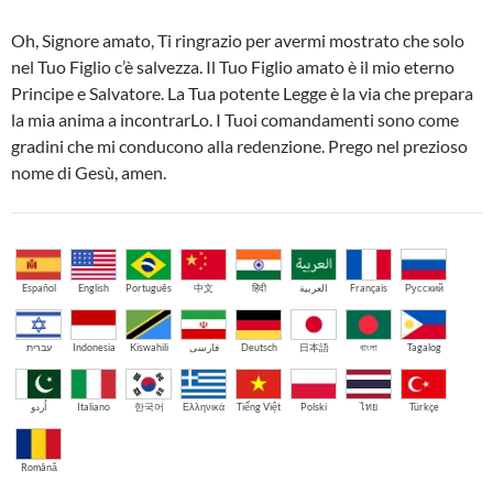
Oh, Signore amato, Ti ringrazio per avermi mostrato che solo
nel Tuo Figlio c’è salvezza. Il Tuo Figlio amato è il mio eterno
Principe e Salvatore. La Tua potente Legge è la via che prepara
la mia anima a incontrarLo. I Tuoi comandamenti sono come
gradini che mi conducono alla redenzione. Prego nel prezioso
nome di Gesù, amen.
Español
English
Português
中文
हिंदी
العربية
Français
Русский
עברית
Indonesia
Kiswahili
فارسی
Deutsch
日本語
বাংলা
Tagalog
اُردو
Italiano
한국어
Ελληνικά
Tiếng Việt
Polski
ไทย
Türkçe
Română