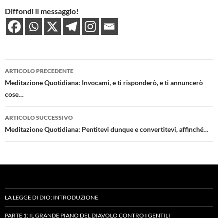
Diffondi il messaggio!
Navigazione
ARTICOLO PRECEDENTE
articolo
Meditazione Quotidiana: Invocami, e ti risponderò, e ti annuncerò
cose…
ARTICOLO SUCCESSIVO
Meditazione Quotidiana: Pentitevi dunque e convertitevi, affinché…
LA LEGGE DI DIO: INTRODUZIONE
PARTE 1: IL GRANDE PIANO DEL DIAVOLO CONTRO I GENTILI