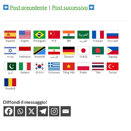
Post precedente
|
Post successivo
Español
English
Português
中文
हिंदी
العربية
Français
Русский
עברית
Indonesia
Kiswahili
فارسی
Deutsch
日本語
বাংলা
Tagalog
اُردو
Italiano
한국어
Ελληνικά
Tiếng Việt
Polski
ไทย
Türkçe
Română
Diffondi il messaggio!