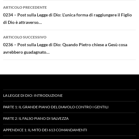
Navigazione
ARTICOLO PRECEDENTE
articolo
0234 – Post sulla Legge di Dio: L’unica forma di raggiungere il Figlio
di Dio è attraverso…
ARTICOLO SUCCESSIVO
0236 – Post sulla Legge di Dio: Quando Pietro chiese a Gesù cosa
avrebbero guadagnato…
LA LEGGE DI DIO: INTRODUZIONE
PARTE 1: IL GRANDE PIANO DEL DIAVOLO CONTRO I GENTILI
PARTE 2: IL FALSO PIANO DI SALVEZZA
APPENDICE 1: IL MITO DEI 613 COMANDAMENTI