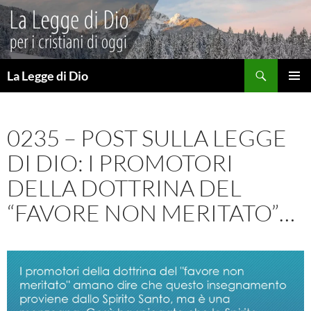
Vai
al
contenuto
Cerca
La Legge di Dio
MENU
PRINCI
0235 – POST SULLA LEGGE
DI DIO: I PROMOTORI
DELLA DOTTRINA DEL
“FAVORE NON MERITATO”…