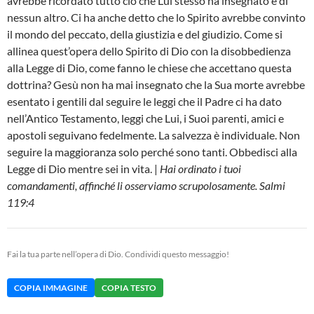
avrebbe ricordato tutto ciò che Lui stesso ha insegnato e di
nessun altro. Ci ha anche detto che lo Spirito avrebbe convinto
il mondo del peccato, della giustizia e del giudizio. Come si
allinea quest’opera dello Spirito di Dio con la disobbedienza
alla Legge di Dio, come fanno le chiese che accettano questa
dottrina? Gesù non ha mai insegnato che la Sua morte avrebbe
esentato i gentili dal seguire le leggi che il Padre ci ha dato
nell’Antico Testamento, leggi che Lui, i Suoi parenti, amici e
apostoli seguivano fedelmente. La salvezza è individuale. Non
seguire la maggioranza solo perché sono tanti. Obbedisci alla
Legge di Dio mentre sei in vita. |
Hai ordinato i tuoi
comandamenti, affinché li osserviamo scrupolosamente. Salmi
119:4
Fai la tua parte nell’opera di Dio. Condividi questo messaggio!
COPIA IMMAGINE
COPIA TESTO