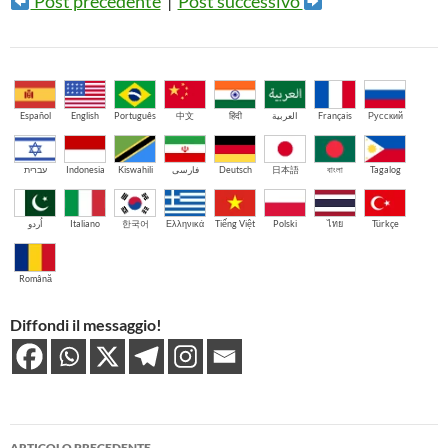
Post precedente
|
Post successivo
Español
English
Português
中文
हिंदी
العربية
Français
Русский
עברית
Indonesia
Kiswahili
فارسی
Deutsch
日本語
বাংলা
Tagalog
اُردو
Italiano
한국어
Ελληνικά
Tiếng Việt
Polski
ไทย
Türkçe
Română
Diffondi il messaggio!
Navigazione
ARTICOLO PRECEDENTE