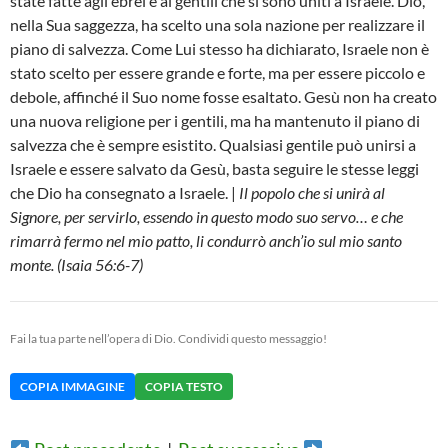
state fatte agli ebrei e ai gentili che si sono uniti a Israele. Dio,
nella Sua saggezza, ha scelto una sola nazione per realizzare il
piano di salvezza. Come Lui stesso ha dichiarato, Israele non è
stato scelto per essere grande e forte, ma per essere piccolo e
debole, affinché il Suo nome fosse esaltato. Gesù non ha creato
una nuova religione per i gentili, ma ha mantenuto il piano di
salvezza che è sempre esistito. Qualsiasi gentile può unirsi a
Israele e essere salvato da Gesù, basta seguire le stesse leggi
che Dio ha consegnato a Israele. |
Il popolo che si unirà al
Signore, per servirlo, essendo in questo modo suo servo… e che
rimarrà fermo nel mio patto, li condurrò anch’io sul mio santo
monte. (Isaia 56:6-7)
Fai la tua parte nell’opera di Dio. Condividi questo messaggio!
COPIA IMMAGINE
COPIA TESTO