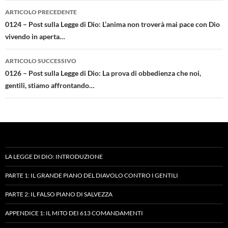
Navigazione
ARTICOLO PRECEDENTE
articolo
0124 – Post sulla Legge di Dio: L’anima non troverà mai pace con Dio
vivendo in aperta…
ARTICOLO SUCCESSIVO
0126 – Post sulla Legge di Dio: La prova di obbedienza che noi,
gentili, stiamo affrontando…
LA LEGGE DI DIO: INTRODUZIONE
PARTE 1: IL GRANDE PIANO DEL DIAVOLO CONTRO I GENTILI
PARTE 2: IL FALSO PIANO DI SALVEZZA
APPENDICE 1: IL MITO DEI 613 COMANDAMENTI