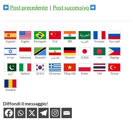
Post precedente
|
Post successivo
Español
English
Português
中文
हिंदी
العربية
Français
Русский
עברית
Indonesia
Kiswahili
فارسی
Deutsch
日本語
বাংলা
Tagalog
اُردو
Italiano
한국어
Ελληνικά
Tiếng Việt
Polski
ไทย
Türkçe
Română
Diffondi il messaggio!