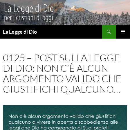
Vai
al
contenuto
Cerca
La Legge di Dio
MENU
PRINCI
0125 – POST SULLA LEGGE
DI DIO: NON C’È ALCUN
ARGOMENTO VALIDO CHE
GIUSTIFICHI QUALCUNO…