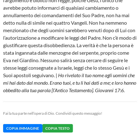
l’argomento è biblico non regge, poiché Gesù, l’unico che
avrebbe potuto informarci di qualsiasi cambiamento o
annullamento dei comandamenti del Suo Padre, non ha mai
detto nulla di simile nei quattro Vangeli. Non ha nemmeno
menzionato che degli uomini sarebbero venuti dopo di Lui con
l’autorizzazione a modificare le leggi del Padre. Non c’è modo di
giustificare questa disobbedienza. La verità è che la persona è
stata ingannata dalle menzogne del serpente, proprio come
Eva nel Giardino. Nessuno salirà senza cercare di seguire le
stesse leggi consegnate a Israele, leggi che lo stesso Gesù e i
Suoi apostoli seguivano. |
Ho rivelato il tuo nome agli uomini che
mi hai dato dal mondo. Erano tuoi, e tu li hai dati a me; e loro hanno
obbedito alla tua parola [l’Antico Testamento]. Giovanni 17:6.
Fai la tua parte nell’opera di Dio. Condividi questo messaggio!
COPIA IMMAGINE
COPIA TESTO