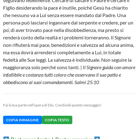
seguivano fedelmente. Cercare di saltare il Padre e cercare il
Figlio desiderando la pace è inutile, poiché Gesù ha chiarito
che nessuno va a Lui senza essere mandato dal Padre. Una
persona può lasciarsi ingannare dal serpente e credere, per un
po’, di aver trovato pace nella disobbedienza, ma presto si
renderà conto della realtà e i problemi torneranno. Il Signore
non rifiuterà mai pace, benedizioni e salvezza ad alcuna anima,
ma essa dovrà arrendersi completamente a Lui, in totale
fedeltà alle Sue leggi. La salvezza è individuale. Non seguire la
maggioranza solo perché sono tanti. |
Il Signore guida con amore
infallibile e costanza tutti coloro che osservano il suo patto e
obbediscono ai suoi comandamenti. Salmi 25:10
Fai la tua parte nell’opera di Dio. Condividi questo messaggio!
COPIA IMMAGINE
COPIA TESTO