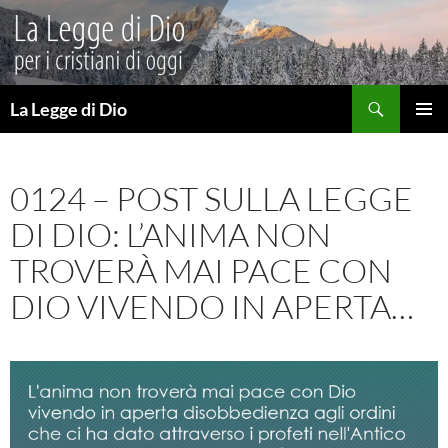
Vai
al
contenuto
Cerca
La Legge di Dio
MENU
PRINCI
0124 – POST SULLA LEGGE
DI DIO: L’ANIMA NON
TROVERÀ MAI PACE CON
DIO VIVENDO IN APERTA…