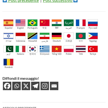
Post precedente
|
Post successivo
Español
English
Português
中文
हिंदी
العربية
Français
Русский
עברית
Indonesia
Kiswahili
فارسی
Deutsch
日本語
বাংলা
Tagalog
اُردو
Italiano
한국어
Ελληνικά
Tiếng Việt
Polski
ไทย
Türkçe
Română
Diffondi il messaggio!
Navigazione
ARTICOLO PRECEDENTE