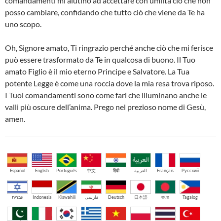
comandamenti mi aiutino ad accettare con umiltà ciò che non
posso cambiare, confidando che tutto ciò che viene da Te ha
uno scopo.
Oh, Signore amato, Ti ringrazio perché anche ciò che mi ferisce
può essere trasformato da Te in qualcosa di buono. Il Tuo
amato Figlio è il mio eterno Principe e Salvatore. La Tua
potente Legge è come una roccia dove la mia resa trova riposo.
I Tuoi comandamenti sono come fari che illuminano anche le
valli più oscure dell’anima. Prego nel prezioso nome di Gesù,
amen.
Español
English
Português
中文
हिंदी
العربية
Français
Русский
עברית
Indonesia
Kiswahili
فارسی
Deutsch
日本語
বাংলা
Tagalog