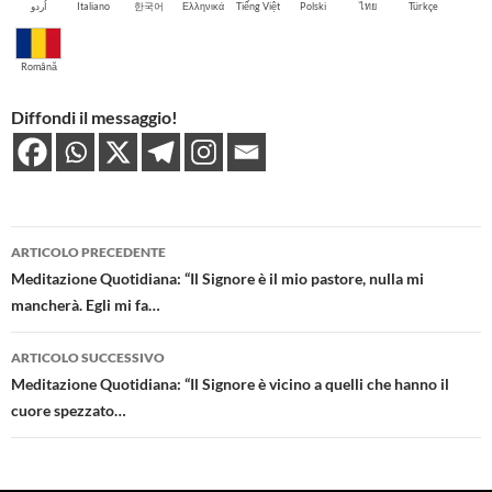
اُردو
Italiano
한국어
Ελληνικά
Tiếng Việt
Polski
ไทย
Türkçe
Română
Diffondi il messaggio!
Navigazione
ARTICOLO PRECEDENTE
articolo
Meditazione Quotidiana: “Il Signore è il mio pastore, nulla mi
mancherà. Egli mi fa…
ARTICOLO SUCCESSIVO
Meditazione Quotidiana: “Il Signore è vicino a quelli che hanno il
cuore spezzato…