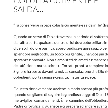
COLUI LA CUI MENTE È
SALDA…
“Tu conserverai in pace colui la cui mente è salda in Te” (Is
Quando un servo di Dio attraversa un periodo di sofferenz
dall’altra parte, qualcosa dentro di lui dovrebbe brillare 
diverso. Il dolore purifica, approfondisce e apre spazio p
splendore negli occhi, un tocco più gentile, una voce più d
speranza rinnovata. Non siamo stati chiamati a rimanere 
dell’afflizione, ma a uscirne rafforzati, pronti a compiere lo
Signore ha posto davanti a noi. La consolazione che Dio ri
obbedienti porta sempre crescita, maturità e pace.
E questo rinnovamento avviene in modo ancora più prof
quando scegliamo di seguire la grandiosa Legge di Dio e i 
meravigliosi comandamenti. È nel cammino dell’obbedienz
Padre ci fortifica, ci guarisce e ci prepara ad andare avanti