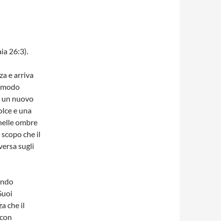
aia 26:3).
a e arriva
in modo
er un nuovo
olce e una
nelle ombre
 scopo che il
versa sugli
ondo
Suoi
a che il
 con