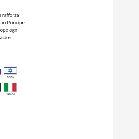
e rafforza
rno Principe
 dopo ogni
pace e
й
עברית
Italiano