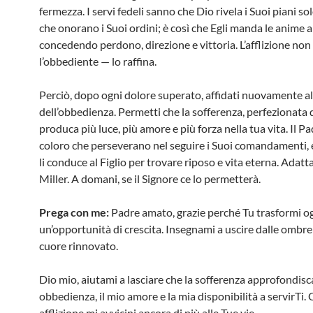
fermezza. I servi fedeli sanno che Dio rivela i Suoi piani so
che onorano i Suoi ordini; è così che Egli manda le anime al
concedendo perdono, direzione e vittoria. L’afflizione non
l’obbediente — lo raffina.
Perciò, dopo ogni dolore superato, affidati nuovamente 
dell’obbedienza. Permetti che la sofferenza, perfezionata d
produca più luce, più amore e più forza nella tua vita. Il P
coloro che perseverano nel seguire i Suoi comandamenti, 
li conduce al Figlio per trovare riposo e vita eterna. Adatta
Miller. A domani, se il Signore ce lo permetterà.
Prega con me:
Padre amato, grazie perché Tu trasformi og
un’opportunità di crescita. Insegnami a uscire dalle ombr
cuore rinnovato.
Dio mio, aiutami a lasciare che la sofferenza approfondisc
obbedienza, il mio amore e la mia disponibilità a servirTi.
afflizione mi avvicini ancora di più alle Tue vie.