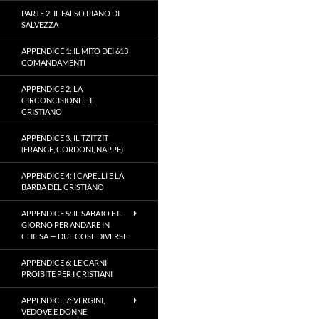
PARTE 2: IL FALSO PIANO DI
SALVEZZA
APPENDICE 1: IL MITO DEI 613
COMANDAMENTI
APPENDICE 2: LA
CIRCONCISIONE E IL
CRISTIANO
APPENDICE 3: IL TZITZIT
(FRANGE, CORDONI, NAPPE)
APPENDICE 4: I CAPELLI E LA
BARBA DEL CRISTIANO
APPENDICE 5: IL SABATO E IL
GIORNO PER ANDARE IN
CHIESA — DUE COSE DIVERSE
APPENDICE 6: LE CARNI
PROIBITE PER I CRISTIANI
APPENDICE 7: VERGINI,
VEDOVE E DONNE