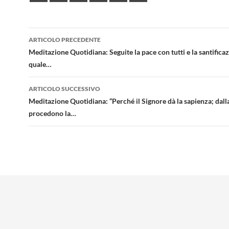
Navigazione
ARTICOLO PRECEDENTE
articolo
Meditazione Quotidiana: Seguite la pace con tutti e la santificaz
quale…
ARTICOLO SUCCESSIVO
Meditazione Quotidiana: “Perché il Signore dà la sapienza; dal
procedono la…