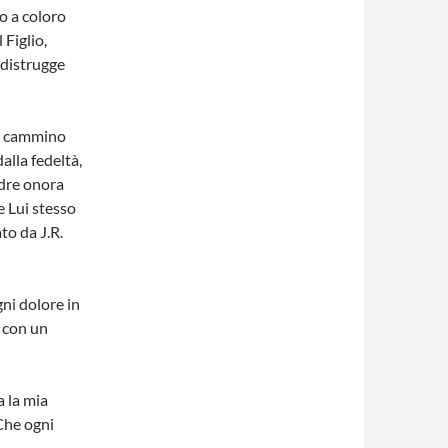
lo a coloro
 Figlio,
 distrugge
al cammino
alla fedeltà,
adre onora
e Lui stesso
to da J.R.
ni dolore in
e con un
a la mia
 Che ogni