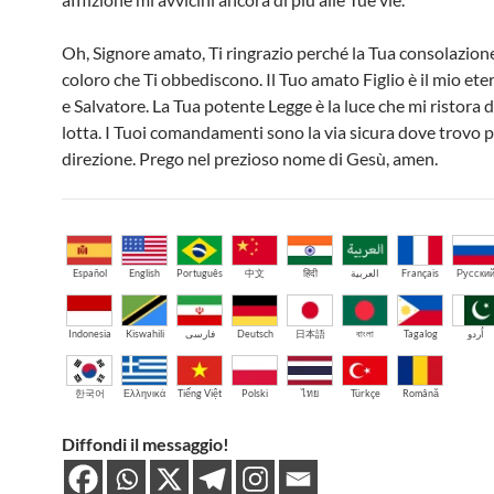
Oh, Signore amato, Ti ringrazio perché la Tua consolazion
coloro che Ti obbediscono. Il Tuo amato Figlio è il mio ete
e Salvatore. La Tua potente Legge è la luce che mi ristora
lotta. I Tuoi comandamenti sono la via sicura dove trovo 
direzione. Prego nel prezioso nome di Gesù, amen.
Español
English
Português
中文
हिंदी
العربية
Français
Русски
Indonesia
Kiswahili
فارسی
Deutsch
日本語
বাংলা
Tagalog
اُردو
한국어
Ελληνικά
Tiếng Việt
Polski
ไทย
Türkçe
Română
Diffondi il messaggio!