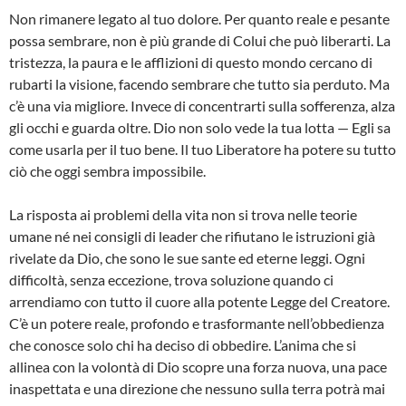
Non rimanere legato al tuo dolore. Per quanto reale e pesante
possa sembrare, non è più grande di Colui che può liberarti. La
tristezza, la paura e le afflizioni di questo mondo cercano di
rubarti la visione, facendo sembrare che tutto sia perduto. Ma
c’è una via migliore. Invece di concentrarti sulla sofferenza, alza
gli occhi e guarda oltre. Dio non solo vede la tua lotta — Egli sa
come usarla per il tuo bene. Il tuo Liberatore ha potere su tutto
ciò che oggi sembra impossibile.
La risposta ai problemi della vita non si trova nelle teorie
umane né nei consigli di leader che rifiutano le istruzioni già
rivelate da Dio, che sono le sue sante ed eterne leggi. Ogni
difficoltà, senza eccezione, trova soluzione quando ci
arrendiamo con tutto il cuore alla potente Legge del Creatore.
C’è un potere reale, profondo e trasformante nell’obbedienza
che conosce solo chi ha deciso di obbedire. L’anima che si
allinea con la volontà di Dio scopre una forza nuova, una pace
inaspettata e una direzione che nessuno sulla terra potrà mai