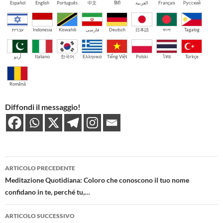
Español
English
Português
中文
हिंदी
العربية
Français
Русский
עברית
Indonesia
Kiswahili
فارسی
Deutsch
日本語
বাংলা
Tagalog
اُردو
Italiano
한국어
Ελληνικά
Tiếng Việt
Polski
ไทย
Türkçe
Română
Diffondi il messaggio!
Navigazione
ARTICOLO PRECEDENTE
articolo
Meditazione Quotidiana: Coloro che conoscono il tuo nome
confidano in te, perché tu,…
ARTICOLO SUCCESSIVO