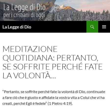
Vai
al
contenuto
Cerca
La Legge di Dio
MENU
PRINCI
MEDITAZIONE
QUOTIDIANA: PERTANTO,
SE SOFFRITE PERCHÉ FATE
LA VOLONTÀ…
“Pertanto, se soffrite perché fate la volontà di Dio, continuate
a fare ciò che è giusto e affidate la vostra vita a Colui che vi ha
creati, perché Egli è fedele” (1 Pietro 4:19).