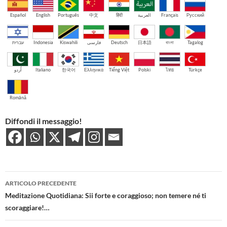
Español
English
Português
中文
हिंदी
العربية
Français
Русский
עברית
Indonesia
Kiswahili
فارسی
Deutsch
日本語
বাংলা
Tagalog
اُردو
Italiano
한국어
Ελληνικά
Tiếng Việt
Polski
ไทย
Türkçe
Română
Diffondi il messaggio!
Navigazione
ARTICOLO PRECEDENTE
articolo
Meditazione Quotidiana: Sii forte e coraggioso; non temere né ti
scoraggiare!…