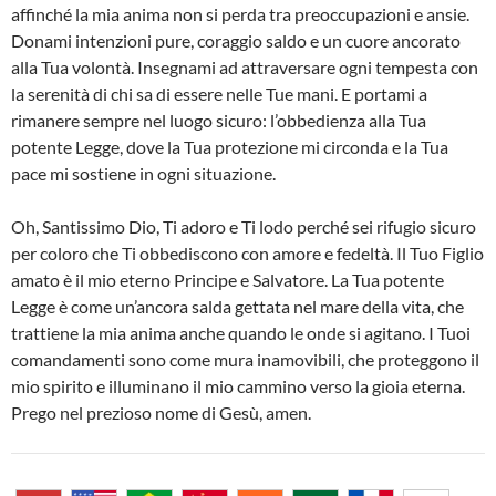
affinché la mia anima non si perda tra preoccupazioni e ansie.
Donami intenzioni pure, coraggio saldo e un cuore ancorato
alla Tua volontà. Insegnami ad attraversare ogni tempesta con
la serenità di chi sa di essere nelle Tue mani. E portami a
rimanere sempre nel luogo sicuro: l’obbedienza alla Tua
potente Legge, dove la Tua protezione mi circonda e la Tua
pace mi sostiene in ogni situazione.
Oh, Santissimo Dio, Ti adoro e Ti lodo perché sei rifugio sicuro
per coloro che Ti obbediscono con amore e fedeltà. Il Tuo Figlio
amato è il mio eterno Principe e Salvatore. La Tua potente
Legge è come un’ancora salda gettata nel mare della vita, che
trattiene la mia anima anche quando le onde si agitano. I Tuoi
comandamenti sono come mura inamovibili, che proteggono il
mio spirito e illuminano il mio cammino verso la gioia eterna.
Prego nel prezioso nome di Gesù, amen.