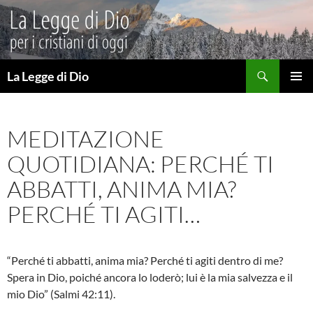
Vai
al
contenuto
Cerca
La Legge di Dio
MENU
PRINCI
MEDITAZIONE
QUOTIDIANA: PERCHÉ TI
ABBATTI, ANIMA MIA?
PERCHÉ TI AGITI…
“Perché ti abbatti, anima mia? Perché ti agiti dentro di me?
Spera in Dio, poiché ancora lo loderò; lui è la mia salvezza e il
mio Dio” (Salmi 42:11).