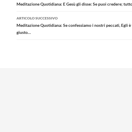
articolo
Meditazione Quotidiana: E Gesù gli disse: Se puoi credere; tutt
ARTICOLO SUCCESSIVO
Meditazione Quotidiana: Se confessiamo i nostri peccati, Egli è 
giusto…