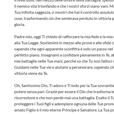
il nemico stia trionfando e che i nostri sforzi siano vani. M
Tua infinita saggezza, ci mostri che hai il controllo assolut
cose, trasformando ciò che sembrava perduto in vittoria p
gloria.
Padre mio, oggi Ti chiedo di rafforzare la mia fede e la mi
alla Tua Legge. Sostienimi in mezzo alle prove e alle sfide 
sapendo che ogni apparente sconfitta è solo un passo nel
perfetto piano. Insegnami a confidare pienamente in Te, a
mie battaglie nelle Tue mani, perché so che Tu non fallisci 
Guidami nelle Tue vie e aiutami a perseverare, sapendo ch
vittoria viene da Te.
Oh, Santissimo Dio, Ti adoro e Ti lodo per la Tua sovranità 
potere senza pari. Grazie per essere il Dio che trasforma le
risurrezione e che non perde mai una battaglia. Esalto il 
proteggere i Tuoi figli e adempiere ognuna delle Tue prome
amato Figlio è il mio eterno Principe e Salvatore. La Tua 