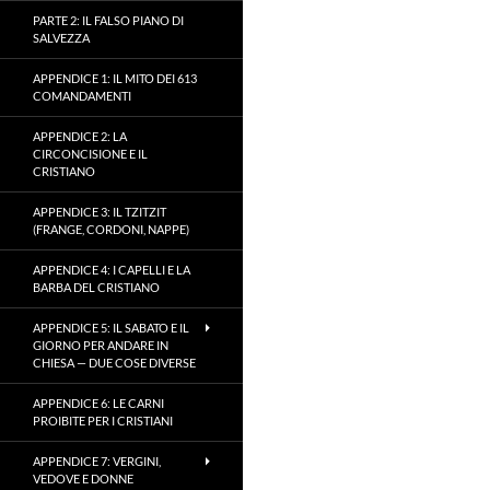
PARTE 2: IL FALSO PIANO DI
SALVEZZA
APPENDICE 1: IL MITO DEI 613
COMANDAMENTI
APPENDICE 2: LA
CIRCONCISIONE E IL
CRISTIANO
APPENDICE 3: IL TZITZIT
(FRANGE, CORDONI, NAPPE)
APPENDICE 4: I CAPELLI E LA
BARBA DEL CRISTIANO
APPENDICE 5: IL SABATO E IL
GIORNO PER ANDARE IN
CHIESA — DUE COSE DIVERSE
APPENDICE 6: LE CARNI
PROIBITE PER I CRISTIANI
APPENDICE 7: VERGINI,
VEDOVE E DONNE