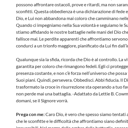
possono affrontare ostacoli, prove e ritardi, ma non sara
sconfitti. Questa obbedienza è una dichiarazione di fede e 
Dio, e Lui non abbandona mai coloro che camminano nelle
Quando ci impegniamo nella Sua volontà e seguiamo le Sue
stiamo affidando le nostre battaglie nelle mani del Dio ch
fallisce mai. Le perdite apparenti che affrontiamo servono
condurci a un trionfo maggiore, pianificato da Lui fin dall’i
Qualunque sia la sfida, ricorda che Dio è al controllo. La vi
garantita per coloro che rimangono fedeli. Egli ci protegge
presenza costante, e non c’è forza nell’universo che possa 
Suoi piani. Quindi, persevera. Obbedisci. Abbi fiducia. Il D
trasformato la croce in risurrezione sta operando a tuo fav
non perde mai una battaglia. -Adattato da Lettie B. Cowm
domani, se il Signore vorrà.
Prega con me:
Caro Dio, è vero che spesso siamo tentati 
che le sconfitte e le difficoltà che affrontiamo siano defini
irreversibili. Nel mezzo delle ombre della battaglia, spes