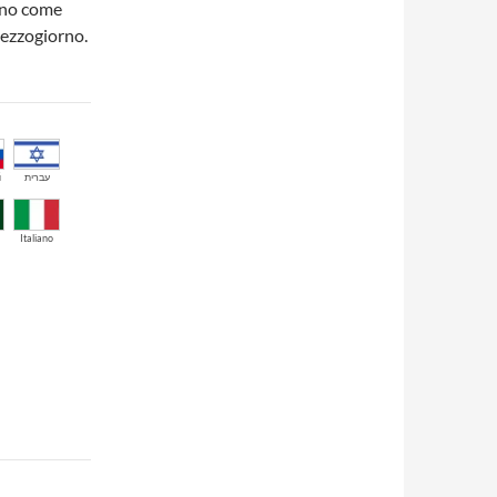
ono come
mezzogiorno.
й
עברית
Italiano