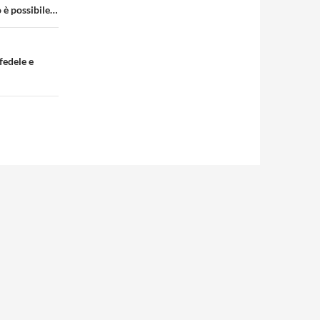
o è possibile…
fedele e