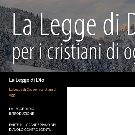
Vai
al
contenuto
Cerca
La Legge di Dio
La Legge di Dio per i cristiani di
oggi.
LA LEGGE DI DIO:
INTRODUZIONE
PARTE 1: IL GRANDE PIANO DEL
DIAVOLO CONTRO I GENTILI