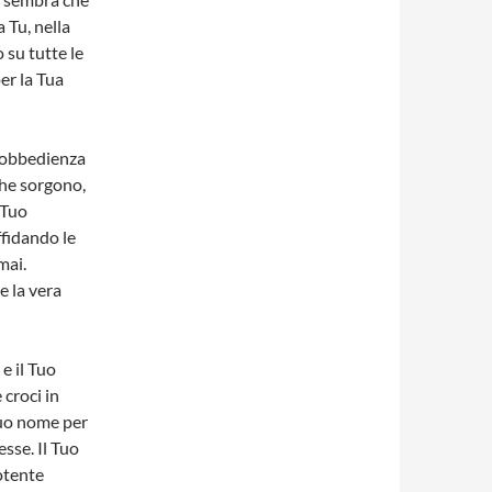
a Tu, nella
o su tutte le
er la Tua
a obbedienza
che sorgono,
 Tuo
ffidando le
mai.
e la vera
e il Tuo
 croci in
Tuo nome per
sse. Il Tuo
potente