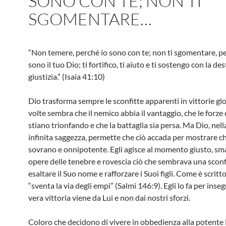
SONO CON TE; NON TI
SGOMENTARE…
“Non temere, perché io sono con te; non ti sgomentare, pe
sono il tuo Dio; ti fortifico, ti aiuto e ti sostengo con la de
giustizia.” (Isaia 41:10)
Dio trasforma sempre le sconfitte apparenti in vittorie glo
volte sembra che il nemico abbia il vantaggio, che le forze
stiano trionfando e che la battaglia sia persa. Ma Dio, nell
infinita saggezza, permette che ciò accada per mostrare ch
sovrano e onnipotente. Egli agisce al momento giusto, sma
opere delle tenebre e rovescia ciò che sembrava una sconf
esaltare il Suo nome e rafforzare i Suoi figli. Come è scritt
“sventa la via degli empi” (Salmi 146:9). Egli lo fa per inseg
vera vittoria viene da Lui e non dai nostri sforzi.
Coloro che decidono di vivere in obbedienza alla potente 