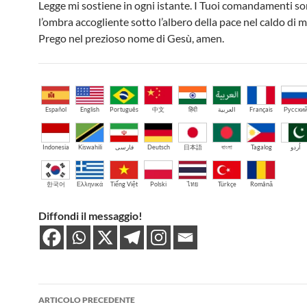
Legge mi sostiene in ogni istante. I Tuoi comandamenti s
l’ombra accogliente sotto l’albero della pace nel caldo di 
Prego nel prezioso nome di Gesù, amen.
Español
English
Português
中文
हिंदी
العربية
Français
Русски
Indonesia
Kiswahili
فارسی
Deutsch
日本語
বাংলা
Tagalog
اُردو
한국어
Ελληνικά
Tiếng Việt
Polski
ไทย
Türkçe
Română
Diffondi il messaggio!
Navigazione
ARTICOLO PRECEDENTE