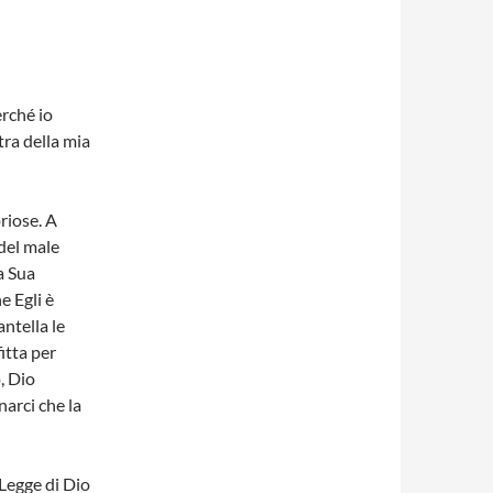
rché io
stra della mia
riose. A
 del male
a Sua
e Egli è
ntella le
itta per
o, Dio
narci che la
Legge di Dio