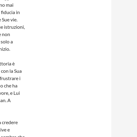
nno mai
fiducia in
 Sue vie.
 istruzioni,
e non
 solo a
nizio.
ttoria è
 con la Sua
frustrare i
io che ha
ore, e Lui
an. A
a credere
tive e
so sembra che