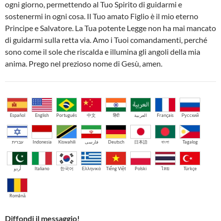
ogni giorno, permettendo al Tuo Spirito di guidarmi e
sostenermi in ogni cosa. Il Tuo amato Figlio è il mio eterno
Principe e Salvatore. La Tua potente Legge non ha mai mancato
di guidarmi sulla retta via. Amo i Tuoi comandamenti, perché
sono come il sole che riscalda e illumina gli angoli della mia
anima. Prego nel prezioso nome di Gesù, amen.
Español
English
Português
中文
हिंदी
العربية
Français
Русский
עברית
Indonesia
Kiswahili
فارسی
Deutsch
日本語
বাংলা
Tagalog
اُردو
Italiano
한국어
Ελληνικά
Tiếng Việt
Polski
ไทย
Türkçe
Română
Diffondi il messaggio!