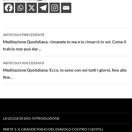
Navigazione
ARTICOLO PRECEDENTE
articolo
Meditazione Quotidiana: rimanete in me e io rimarrò in voi. Come il
tralcio non può dar…
ARTICOLO SUCCESSIVO
Meditazione Quotidiana: Ecco, io sono con voi tutti i giorni, fino alla
fine…
LA LEGGE DI DIO: INTRODUZIONE
PARTE 1: IL GRANDE PIANO DEL DIAVOLO CONTRO I GENTILI