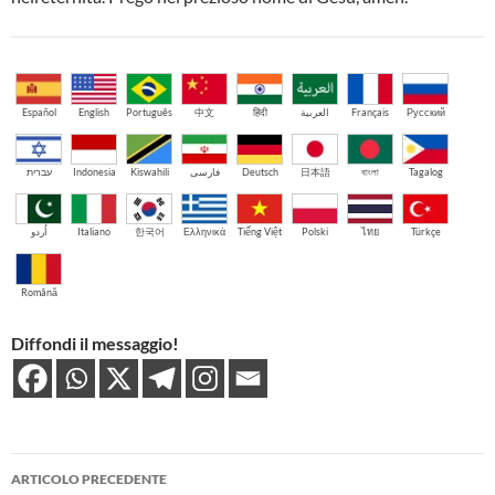
Español
English
Português
中文
हिंदी
العربية
Français
Русский
עברית
Indonesia
Kiswahili
فارسی
Deutsch
日本語
বাংলা
Tagalog
اُردو
Italiano
한국어
Ελληνικά
Tiếng Việt
Polski
ไทย
Türkçe
Română
Diffondi il messaggio!
Navigazione
ARTICOLO PRECEDENTE