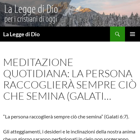
Vai
al
contenuto
Cerca
La Legge di Dio
MENU
PRINCI
MEDITAZIONE
QUOTIDIANA: LA PERSONA
RACCOGLIERÀ SEMPRE CIÒ
CHE SEMINA (GALATI…
“La persona raccoglierà sempre ciò che semina” (Galati 6:7).
Gli atteggiamenti, i desideri e le inclinazioni della nostra anima
che un giorno saranno perfezionati in cielo non sorgeranno