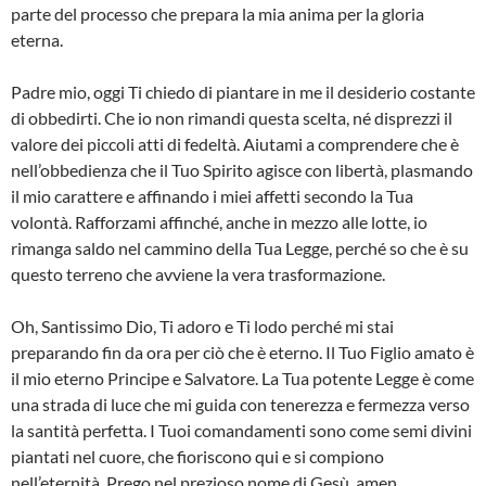
parte del processo che prepara la mia anima per la gloria
eterna.
Padre mio, oggi Ti chiedo di piantare in me il desiderio costante
di obbedirti. Che io non rimandi questa scelta, né disprezzi il
valore dei piccoli atti di fedeltà. Aiutami a comprendere che è
nell’obbedienza che il Tuo Spirito agisce con libertà, plasmando
il mio carattere e affinando i miei affetti secondo la Tua
volontà. Rafforzami affinché, anche in mezzo alle lotte, io
rimanga saldo nel cammino della Tua Legge, perché so che è su
questo terreno che avviene la vera trasformazione.
Oh, Santissimo Dio, Ti adoro e Ti lodo perché mi stai
preparando fin da ora per ciò che è eterno. Il Tuo Figlio amato è
il mio eterno Principe e Salvatore. La Tua potente Legge è come
una strada di luce che mi guida con tenerezza e fermezza verso
la santità perfetta. I Tuoi comandamenti sono come semi divini
piantati nel cuore, che fioriscono qui e si compiono
nell’eternità. Prego nel prezioso nome di Gesù, amen.