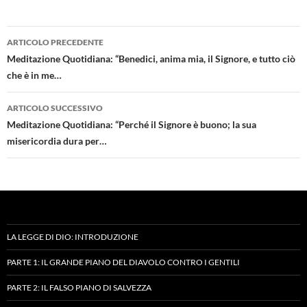
Navigazione
ARTICOLO PRECEDENTE
articolo
Meditazione Quotidiana: “Benedici, anima mia, il Signore, e tutto ciò
che è in me…
ARTICOLO SUCCESSIVO
Meditazione Quotidiana: “Perché il Signore è buono; la sua
misericordia dura per…
LA LEGGE DI DIO: INTRODUZIONE
PARTE 1: IL GRANDE PIANO DEL DIAVOLO CONTRO I GENTILI
PARTE 2: IL FALSO PIANO DI SALVEZZA