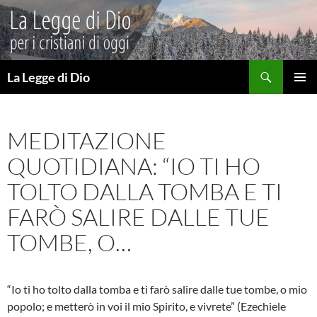
Vai
al
contenuto
Cerca
La Legge di Dio
MENU
PRINCI
MEDITAZIONE
QUOTIDIANA: “IO TI HO
TOLTO DALLA TOMBA E TI
FARÒ SALIRE DALLE TUE
TOMBE, O…
“Io ti ho tolto dalla tomba e ti farò salire dalle tue tombe, o mio
popolo; e metterò in voi il mio Spirito, e vivrete” (Ezechiele