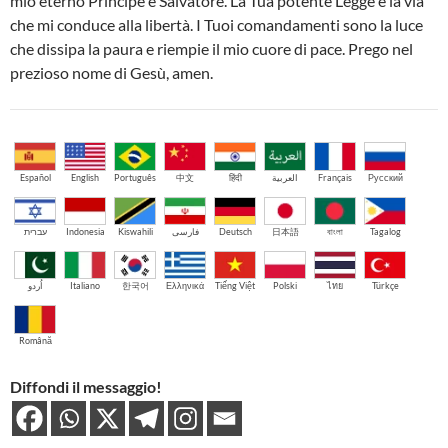
mio eterno Principe e Salvatore. La Tua potente Legge è la via
che mi conduce alla libertà. I Tuoi comandamenti sono la luce
che dissipa la paura e riempie il mio cuore di pace. Prego nel
prezioso nome di Gesù, amen.
Español
English
Português
中文
हिंदी
العربية
Français
Русский
עברית
Indonesia
Kiswahili
فارسی
Deutsch
日本語
বাংলা
Tagalog
اُردو
Italiano
한국어
Ελληνικά
Tiếng Việt
Polski
ไทย
Türkçe
Română
Diffondi il messaggio!