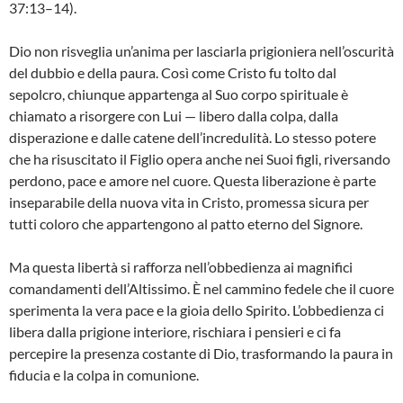
37:13–14).
Dio non risveglia un’anima per lasciarla prigioniera nell’oscurità
del dubbio e della paura. Così come Cristo fu tolto dal
sepolcro, chiunque appartenga al Suo corpo spirituale è
chiamato a risorgere con Lui — libero dalla colpa, dalla
disperazione e dalle catene dell’incredulità. Lo stesso potere
che ha risuscitato il Figlio opera anche nei Suoi figli, riversando
perdono, pace e amore nel cuore. Questa liberazione è parte
inseparabile della nuova vita in Cristo, promessa sicura per
tutti coloro che appartengono al patto eterno del Signore.
Ma questa libertà si rafforza nell’obbedienza ai magnifici
comandamenti dell’Altissimo. È nel cammino fedele che il cuore
sperimenta la vera pace e la gioia dello Spirito. L’obbedienza ci
libera dalla prigione interiore, rischiara i pensieri e ci fa
percepire la presenza costante di Dio, trasformando la paura in
fiducia e la colpa in comunione.