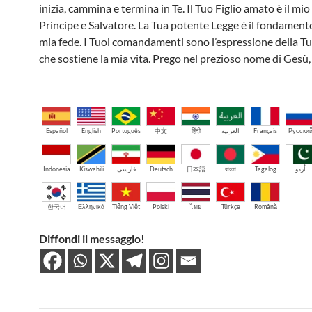
inizia, cammina e termina in Te. Il Tuo Figlio amato è il mi
Principe e Salvatore. La Tua potente Legge è il fondamento
mia fede. I Tuoi comandamenti sono l’espressione della T
che sostiene la mia vita. Prego nel prezioso nome di Gesù
Español
English
Português
中文
हिंदी
العربية
Français
Русски
Indonesia
Kiswahili
فارسی
Deutsch
日本語
বাংলা
Tagalog
اُردو
한국어
Ελληνικά
Tiếng Việt
Polski
ไทย
Türkçe
Română
Diffondi il messaggio!