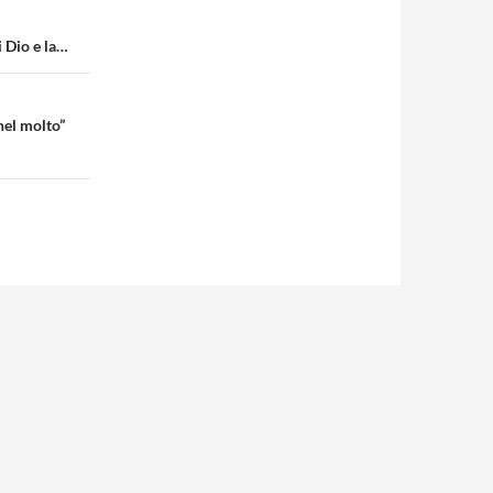
 Dio e la…
nel molto”