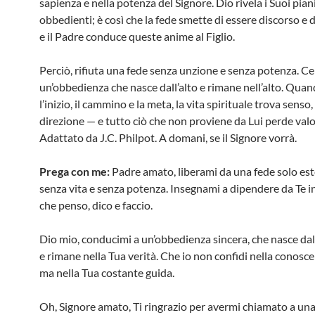
sapienza e nella potenza del Signore. Dio rivela i Suoi piani
obbedienti; è così che la fede smette di essere discorso e d
e il Padre conduce queste anime al Figlio.
Perciò, rifiuta una fede senza unzione e senza potenza. Ce
un’obbedienza che nasce dall’alto e rimane nell’alto. Quan
l’inizio, il cammino e la meta, la vita spirituale trova senso
direzione — e tutto ciò che non proviene da Lui perde valo
Adattato da J.C. Philpot. A domani, se il Signore vorrà.
Prega con me:
Padre amato, liberami da una fede solo est
senza vita e senza potenza. Insegnami a dipendere da Te in
che penso, dico e faccio.
Dio mio, conducimi a un’obbedienza sincera, che nasce dal
e rimane nella Tua verità. Che io non confidi nella conos
ma nella Tua costante guida.
Oh, Signore amato, Ti ringrazio per avermi chiamato a una