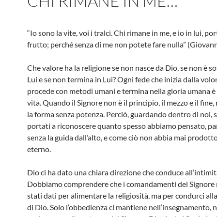
CHI RIMANE IN ME…
“Io sono la vite, voi i tralci. Chi rimane in me, e io in lui, p
frutto; perché senza di me non potete fare nulla” (Giovann
Che valore ha la religione se non nasce da Dio, se non è s
Lui e se non termina in Lui? Ogni fede che inizia dalla vol
procede con metodi umani e termina nella gloria umana è 
vita. Quando il Signore non è il principio, il mezzo e il fine
la forma senza potenza. Perciò, guardando dentro di noi, 
portati a riconoscere quanto spesso abbiamo pensato, par
senza la guida dall’alto, e come ciò non abbia mai prodotto
eterno.
Dio ci ha dato una chiara direzione che conduce all’intimit
Dobbiamo comprendere che i comandamenti del Signore
stati dati per alimentare la religiosità, ma per condurci all
di Dio. Solo l’obbedienza ci mantiene nell’insegnamento, n