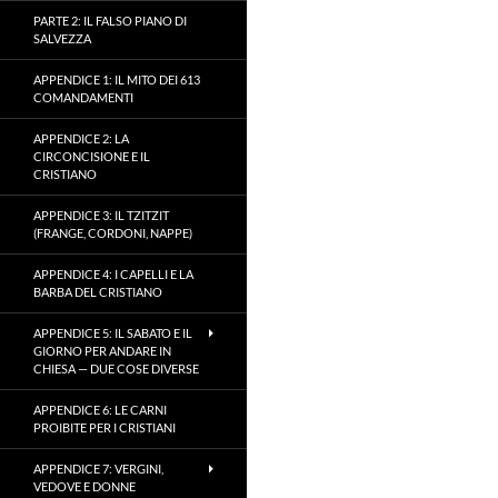
PARTE 2: IL FALSO PIANO DI
SALVEZZA
APPENDICE 1: IL MITO DEI 613
COMANDAMENTI
APPENDICE 2: LA
CIRCONCISIONE E IL
CRISTIANO
APPENDICE 3: IL TZITZIT
(FRANGE, CORDONI, NAPPE)
APPENDICE 4: I CAPELLI E LA
BARBA DEL CRISTIANO
APPENDICE 5: IL SABATO E IL
GIORNO PER ANDARE IN
CHIESA — DUE COSE DIVERSE
APPENDICE 6: LE CARNI
PROIBITE PER I CRISTIANI
APPENDICE 7: VERGINI,
VEDOVE E DONNE