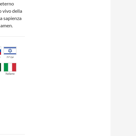
o eterno
 vivo della
ua sapienza
, amen.
й
עברית
Italiano