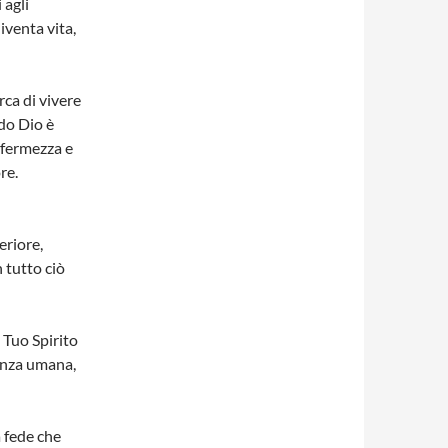
 agli
iventa vita,
rca di vivere
do Dio è
, fermezza e
re.
eriore,
 tutto ciò
 Tuo Spirito
cenza umana,
 fede che