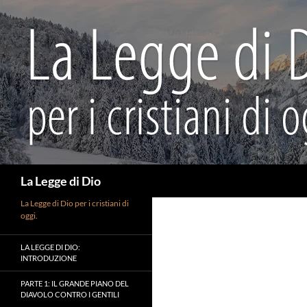
Vai
al
contenuto
Cerca
La Legge di Dio
La Legge di Dio per i cristiani di
oggi.
LA LEGGE DI DIO:
INTRODUZIONE
PARTE 1: IL GRANDE PIANO DEL
DIAVOLO CONTRO I GENTILI