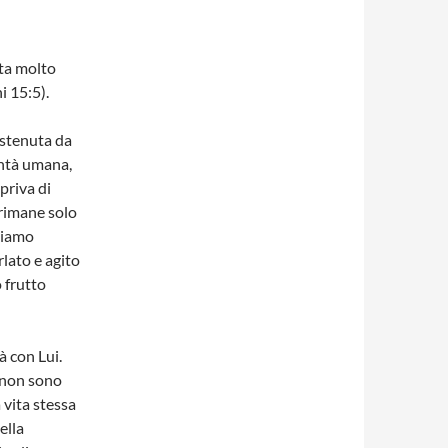
orta molto
i 15:5).
ostenuta da
ontà umana,
priva di
, rimane solo
siamo
lato e agito
 frutto
à con Lui.
 non sono
a vita stessa
ella