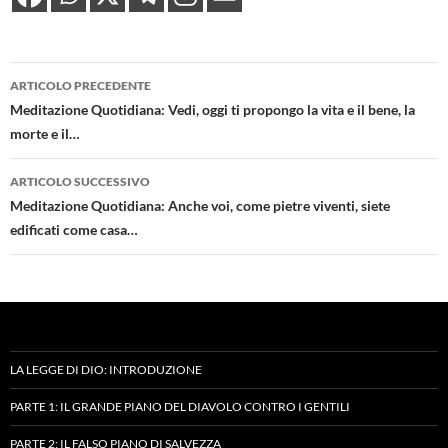
Navigazione
ARTICOLO PRECEDENTE
articolo
Meditazione Quotidiana: Vedi, oggi ti propongo la vita e il bene, la
morte e il…
ARTICOLO SUCCESSIVO
Meditazione Quotidiana: Anche voi, come pietre viventi, siete
edificati come casa…
LA LEGGE DI DIO: INTRODUZIONE
PARTE 1: IL GRANDE PIANO DEL DIAVOLO CONTRO I GENTILI
PARTE 2: IL FALSO PIANO DI SALVEZZA