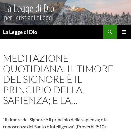
Vai
al
contenuto
Cerca
La Legge di Dio
MENU
PRINCI
MEDITAZIONE
QUOTIDIANA: IL TIMORE
DEL SIGNORE È IL
PRINCIPIO DELLA
SAPIENZA; E LA…
“Il timore del Signore è il principio della sapienza; e la
conoscenza del Santo è intelligenza” (Proverbi 9:10).