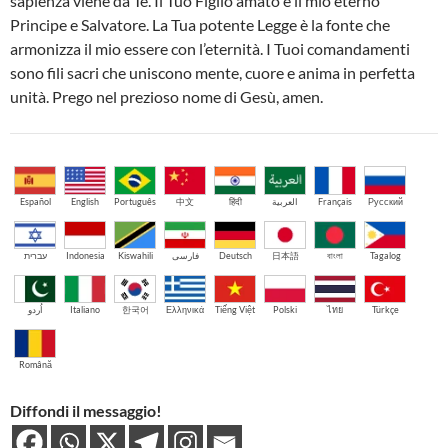
sapienza viene da Te. Il Tuo Figlio amato è il mio eterno
Principe e Salvatore. La Tua potente Legge è la fonte che
armonizza il mio essere con l’eternità. I Tuoi comandamenti
sono fili sacri che uniscono mente, cuore e anima in perfetta
unità. Prego nel prezioso nome di Gesù, amen.
Español
English
Português
中文
हिंदी
العربية
Français
Русский
עברית
Indonesia
Kiswahili
فارسی
Deutsch
日本語
বাংলা
Tagalog
اُردو
Italiano
한국어
Ελληνικά
Tiếng Việt
Polski
ไทย
Türkçe
Română
Diffondi il messaggio!