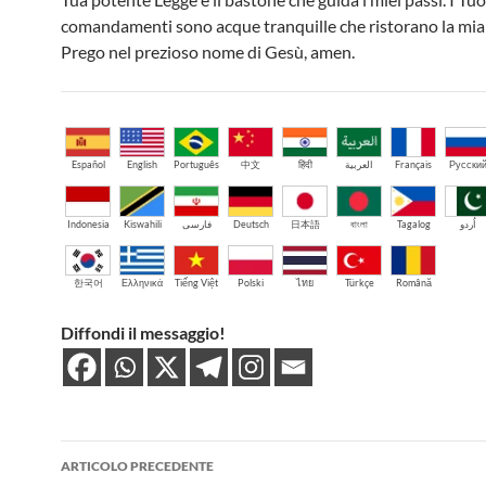
comandamenti sono acque tranquille che ristorano la mia
Prego nel prezioso nome di Gesù, amen.
Español
English
Português
中文
हिंदी
العربية
Français
Русски
Indonesia
Kiswahili
فارسی
Deutsch
日本語
বাংলা
Tagalog
اُردو
한국어
Ελληνικά
Tiếng Việt
Polski
ไทย
Türkçe
Română
Diffondi il messaggio!
Navigazione
ARTICOLO PRECEDENTE