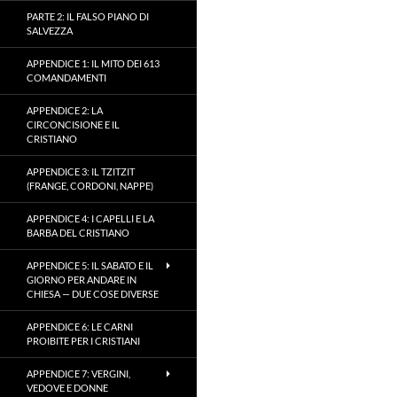
PARTE 2: IL FALSO PIANO DI
SALVEZZA
APPENDICE 1: IL MITO DEI 613
COMANDAMENTI
APPENDICE 2: LA
CIRCONCISIONE E IL
CRISTIANO
APPENDICE 3: IL TZITZIT
(FRANGE, CORDONI, NAPPE)
APPENDICE 4: I CAPELLI E LA
BARBA DEL CRISTIANO
APPENDICE 5: IL SABATO E IL
GIORNO PER ANDARE IN
CHIESA — DUE COSE DIVERSE
APPENDICE 6: LE CARNI
PROIBITE PER I CRISTIANI
APPENDICE 7: VERGINI,
VEDOVE E DONNE