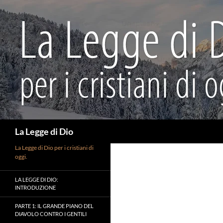
Vai
al
contenuto
Cerca
La Legge di Dio
La Legge di Dio per i cristiani di
oggi.
LA LEGGE DI DIO:
INTRODUZIONE
PARTE 1: IL GRANDE PIANO DEL
DIAVOLO CONTRO I GENTILI