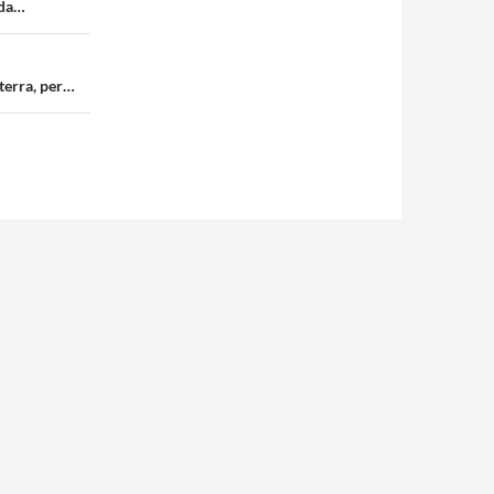
rda…
 terra, per…