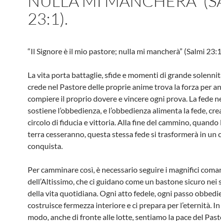
NULLA MI MANCHERÀ” (S
23:1).
“Il Signore è il mio pastore; nulla mi mancherà” (Salmi 23:1
La vita porta battaglie, sfide e momenti di grande solennit
crede nel Pastore delle proprie anime trova la forza per a
compiere il proprio dovere e vincere ogni prova. La fede n
sostiene l’obbedienza, e l’obbedienza alimenta la fede, cr
circolo di fiducia e vittoria. Alla fine del cammino, quando l
terra cesseranno, questa stessa fede si trasformerà in un 
conquista.
Per camminare così, è necessario seguire i magnifici com
dell’Altissimo, che ci guidano come un bastone sicuro nei 
della vita quotidiana. Ogni atto fedele, ogni passo obbedi
costruisce fermezza interiore e ci prepara per l’eternità. I
modo, anche di fronte alle lotte, sentiamo la pace del Past