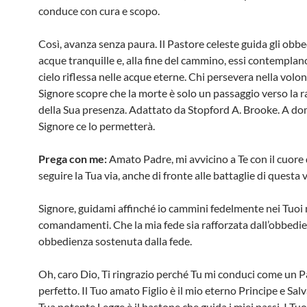
conduce con cura e scopo.
Così, avanza senza paura. Il Pastore celeste guida gli obb
acque tranquille e, alla fine del cammino, essi contemplano
cielo riflessa nelle acque eterne. Chi persevera nella volon
Signore scopre che la morte è solo un passaggio verso la 
della Sua presenza. Adattato da Stopford A. Brooke. A dom
Signore ce lo permetterà.
Prega con me:
Amato Padre, mi avvicino a Te con il cuore
seguire la Tua via, anche di fronte alle battaglie di questa v
Signore, guidami affinché io cammini fedelmente nei Tuoi 
comandamenti. Che la mia fede sia rafforzata dall’obbedien
obbedienza sostenuta dalla fede.
Oh, caro Dio, Ti ringrazio perché Tu mi conduci come un 
perfetto. Il Tuo amato Figlio è il mio eterno Principe e Sal
Tua potente Legge è il bastone che guida i miei passi. I Tuo