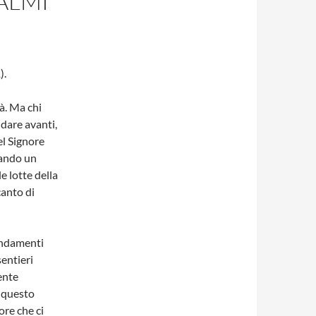
ALMI
).
à. Ma chi
ndare avanti,
el Signore
eando un
e lotte della
canto di
andamenti
sentieri
ente
n questo
ore che ci