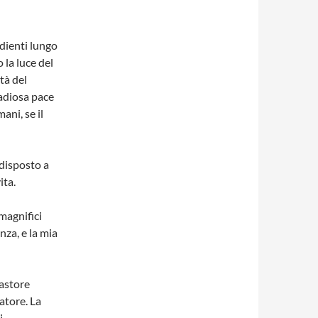
edienti lungo
 la luce del
tà del
radiosa pace
ani, se il
 disposto a
ita.
magnifici
za, e la mia
Pastore
vatore. La
i