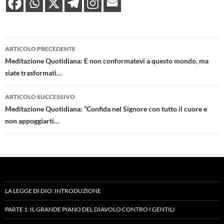
Navigazione
ARTICOLO PRECEDENTE
articolo
Meditazione Quotidiana: E non conformatevi a questo mondo, ma
siate trasformati…
ARTICOLO SUCCESSIVO
Meditazione Quotidiana: “Confida nel Signore con tutto il cuore e
non appoggiarti…
LA LEGGE DI DIO: INTRODUZIONE
PARTE 1: IL GRANDE PIANO DEL DIAVOLO CONTRO I GENTILI