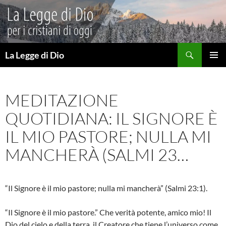
Vai
al
contenuto
Cerca
La Legge di Dio
MENU
PRINCI
MEDITAZIONE
QUOTIDIANA: IL SIGNORE È
IL MIO PASTORE; NULLA MI
MANCHERÀ (SALMI 23…
“Il Signore è il mio pastore; nulla mi mancherà” (Salmi 23:1).
“Il Signore è il mio pastore.” Che verità potente, amico mio! Il
Dio del cielo e della terra, il Creatore che tiene l’universo come