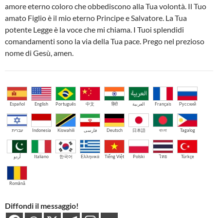
amore eterno coloro che obbediscono alla Tua volontà. Il Tuo
amato Figlio è il mio eterno Principe e Salvatore. La Tua
potente Legge è la voce che mi chiama. I Tuoi splendidi
comandamenti sono la via della Tua pace. Prego nel prezioso
nome di Gesù, amen.
Español
English
Português
中文
हिंदी
العربية
Français
Русский
עברית
Indonesia
Kiswahili
فارسی
Deutsch
日本語
বাংলা
Tagalog
اُردو
Italiano
한국어
Ελληνικά
Tiếng Việt
Polski
ไทย
Türkçe
Română
Diffondi il messaggio!