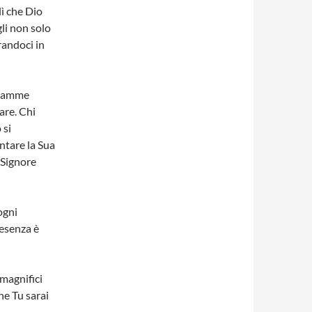
lì che Dio
li non solo
randoci in
 fiamme
are. Chi
 si
ntare la Sua
 Signore
ogni
resenza è
 magnifici
e Tu sarai