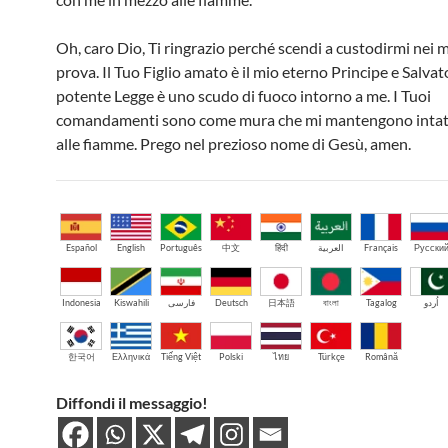
Oh, caro Dio, Ti ringrazio perché scendi a custodirmi nei 
prova. Il Tuo Figlio amato è il mio eterno Principe e Salvat
potente Legge è uno scudo di fuoco intorno a me. I Tuoi
comandamenti sono come mura che mi mantengono intat
alle fiamme. Prego nel prezioso nome di Gesù, amen.
Español
English
Português
中文
हिंदी
العربية
Français
Русски
Indonesia
Kiswahili
فارسی
Deutsch
日本語
বাংলা
Tagalog
اُردو
한국어
Ελληνικά
Tiếng Việt
Polski
ไทย
Türkçe
Română
Diffondi il messaggio!