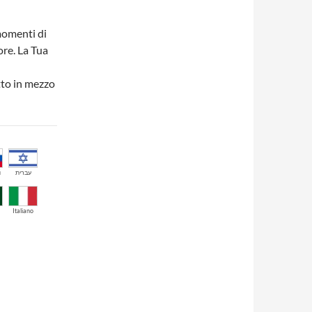
momenti di
ore. La Tua
to in mezzo
й
עברית
Italiano