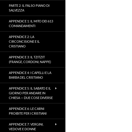
PARTE 2: IL FALSO PIANO DI
SALVEZZA
APPENDICE 1: IL MITO DEI 613
COMANDAMENTI
APPENDICE 2: LA
CIRCONCISIONE E IL
CRISTIANO
APPENDICE 3: IL TZITZIT
(FRANGE, CORDONI, NAPPE)
APPENDICE 4: I CAPELLI E LA
BARBA DEL CRISTIANO
APPENDICE 5: IL SABATO E IL
GIORNO PER ANDARE IN
CHIESA — DUE COSE DIVERSE
APPENDICE 6: LE CARNI
PROIBITE PER I CRISTIANI
APPENDICE 7: VERGINI,
VEDOVE E DONNE