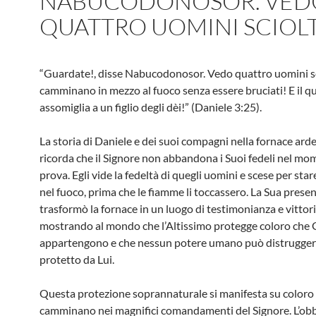
NABUCODONOSOR. VED
QUATTRO UOMINI SCIOL
“Guardate!, disse Nabucodonosor. Vedo quattro uomini sc
camminano in mezzo al fuoco senza essere bruciati! E il 
assomiglia a un figlio degli dèi!” (Daniele 3:25).
La storia di Daniele e dei suoi compagni nella fornace arde
ricorda che il Signore non abbandona i Suoi fedeli nel mo
prova. Egli vide la fedeltà di quegli uomini e scese per star
nel fuoco, prima che le fiamme li toccassero. La Sua prese
trasformò la fornace in un luogo di testimonianza e vittori
mostrando al mondo che l’Altissimo protegge coloro che G
appartengono e che nessun potere umano può distruggere
protetto da Lui.
Questa protezione soprannaturale si manifesta su coloro
camminano nei magnifici comandamenti del Signore. L’ob