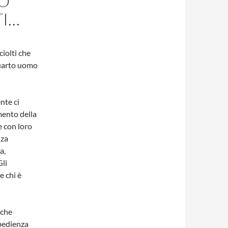
O
TI…
iolti che
quarto uomo
nte ci
mento della
e con loro
nza
a,
li
 chi è
 che
bedienza