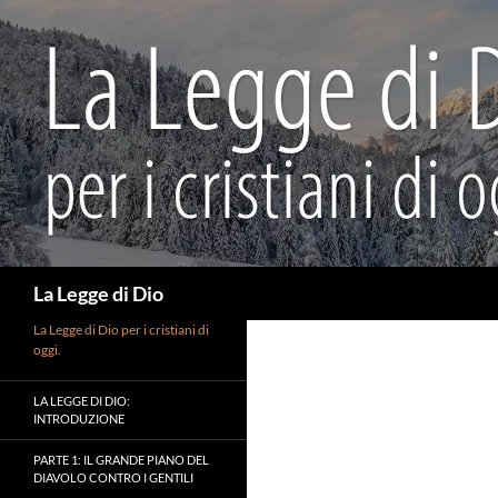
Vai
al
contenuto
Cerca
La Legge di Dio
La Legge di Dio per i cristiani di
oggi.
LA LEGGE DI DIO:
INTRODUZIONE
PARTE 1: IL GRANDE PIANO DEL
DIAVOLO CONTRO I GENTILI