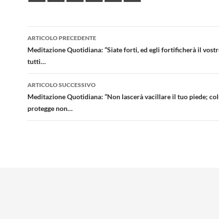
Navigazione
ARTICOLO PRECEDENTE
articolo
Meditazione Quotidiana: “Siate forti, ed egli fortificherà il vost
tutti…
ARTICOLO SUCCESSIVO
Meditazione Quotidiana: “Non lascerà vacillare il tuo piede; colu
protegge non…