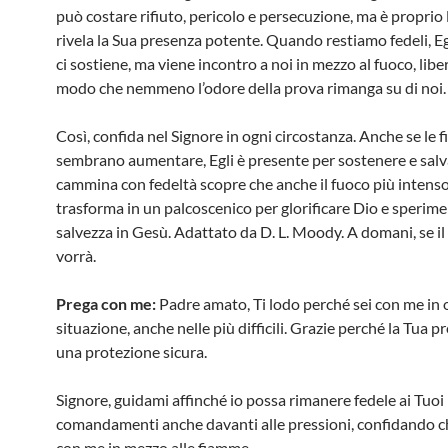
può costare rifiuto, pericolo e persecuzione, ma è proprio 
rivela la Sua presenza potente. Quando restiamo fedeli, Eg
ci sostiene, ma viene incontro a noi in mezzo al fuoco, libe
modo che nemmeno l’odore della prova rimanga su di noi.
Così, confida nel Signore in ogni circostanza. Anche se le
sembrano aumentare, Egli è presente per sostenere e salv
cammina con fedeltà scopre che anche il fuoco più intenso
trasforma in un palcoscenico per glorificare Dio e sperime
salvezza in Gesù. Adattato da D. L. Moody. A domani, se il
vorrà.
Prega con me:
Padre amato, Ti lodo perché sei con me in 
situazione, anche nelle più difficili. Grazie perché la Tua p
una protezione sicura.
Signore, guidami affinché io possa rimanere fedele ai Tuoi
comandamenti anche davanti alle pressioni, confidando ch
con me in mezzo alle fiamme.