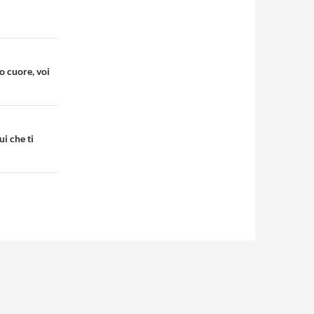
ro cuore, voi
i che ti