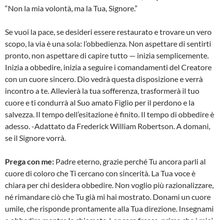
“Non la mia volontà, ma la Tua, Signore.”
Se vuoi la pace, se desideri essere restaurato e trovare un vero
scopo, la via è una sola: l’obbedienza. Non aspettare di sentirti
pronto, non aspettare di capire tutto — inizia semplicemente.
Inizia a obbedire, inizia a seguire i comandamenti del Creatore
con un cuore sincero. Dio vedrà questa disposizione e verrà
incontro a te. Allevierà la tua sofferenza, trasformerà il tuo
cuore e ti condurrà al Suo amato Figlio per il perdono e la
salvezza. Il tempo dell’esitazione è finito. Il tempo di obbedire è
adesso. -Adattato da Frederick William Robertson. A domani,
se il Signore vorrà.
Prega con me:
Padre eterno, grazie perché Tu ancora parli al
cuore di coloro che Ti cercano con sincerità. La Tua voce è
chiara per chi desidera obbedire. Non voglio più razionalizzare,
né rimandare ciò che Tu già mi hai mostrato. Donami un cuore
umile, che risponde prontamente alla Tua direzione. Insegnami