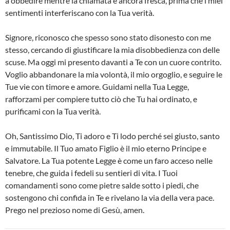
a obbedire mentre la chiamata è ancora fresca, prima che i miei
sentimenti interferiscano con la Tua verità.
Signore, riconosco che spesso sono stato disonesto con me
stesso, cercando di giustificare la mia disobbedienza con delle
scuse. Ma oggi mi presento davanti a Te con un cuore contrito.
Voglio abbandonare la mia volontà, il mio orgoglio, e seguire le
Tue vie con timore e amore. Guidami nella Tua Legge,
rafforzami per compiere tutto ciò che Tu hai ordinato, e
purificami con la Tua verità.
Oh, Santissimo Dio, Ti adoro e Ti lodo perché sei giusto, santo
e immutabile. Il Tuo amato Figlio è il mio eterno Principe e
Salvatore. La Tua potente Legge è come un faro acceso nelle
tenebre, che guida i fedeli su sentieri di vita. I Tuoi
comandamenti sono come pietre salde sotto i piedi, che
sostengono chi confida in Te e rivelano la via della vera pace.
Prego nel prezioso nome di Gesù, amen.