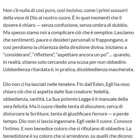
Non c’è nulla di così puro, così incisivo, come i primi sussurri
della voce di Dio al nostro cuore. È in quei momenti che il
dovere è chiaro — senza confusione, senza ombra di dubbio.
Ma spesso siamo noi a complicare ciò che è semplice. Lasciamo
che sentimenti, paure o desideri personali si frappongano, e
così perdiamo la chiarezza della direzione divina. Iniziamo a
“considerare”, “riflettere”, “aspettare ancora un po’”… quando,
in realtà, stiamo solo cercando una scusa per non obbedire.
L’obbedienza ritardata è, in pratica, disobbedienza mascherata.
Dio non ci ha lasciati nelle tenebre. Fin dall’Eden, Egli ha reso
chiaro ciò che si aspetta dalle Sue creature: fedeltà,
obbedienza, santità. La Sua potente Legge è il manuale della
vera felicità. Ma il cuore ribelle tenta di discutere, cerca di
distorcere le Scritture, tenta di giustificare l’errore — e perde
tempo. Dio non si lascia ingannare. Egli vede il cuore. Conosce
l’intimo. E non benedice coloro che si rifiutano di obbedire. La
benedizione è su coloro che si arrendono, su quelli che dicono: