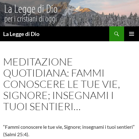
Vai
al
contenuto
Cerca
La Legge di Dio
MENU
PRINCI
MEDITAZIONE
QUOTIDIANA: FAMMI
CONOSCERE LE TUE VIE,
SIGNORE; INSEGNAMI I
TUOI SENTIERI…
“Fammi conoscere le tue vie, Signore; insegnami i tuoi sentieri”
(Salmi 25:4).