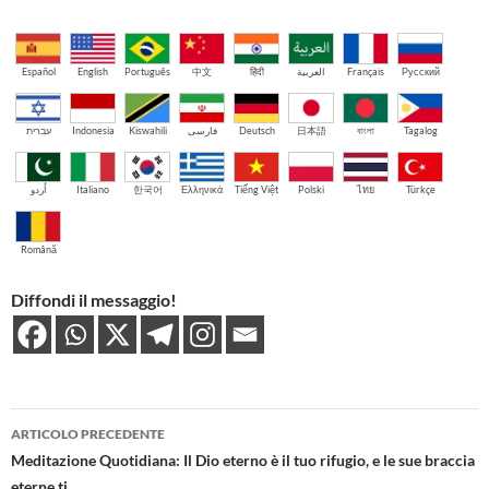
Español
English
Português
中文
हिंदी
العربية
Français
Русский
עברית
Indonesia
Kiswahili
فارسی
Deutsch
日本語
বাংলা
Tagalog
اُردو
Italiano
한국어
Ελληνικά
Tiếng Việt
Polski
ไทย
Türkçe
Română
Diffondi il messaggio!
Navigazione
ARTICOLO PRECEDENTE
articolo
Meditazione Quotidiana: Il Dio eterno è il tuo rifugio, e le sue braccia
eterne ti…