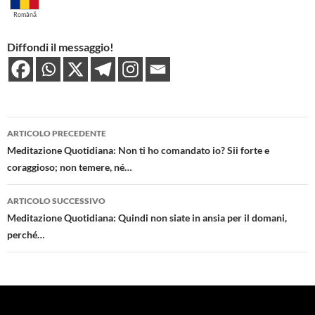
Română
Diffondi il messaggio!
Navigazione
ARTICOLO PRECEDENTE
articolo
Meditazione Quotidiana: Non ti ho comandato io? Sii forte e
coraggioso; non temere, né…
ARTICOLO SUCCESSIVO
Meditazione Quotidiana: Quindi non siate in ansia per il domani,
perché…