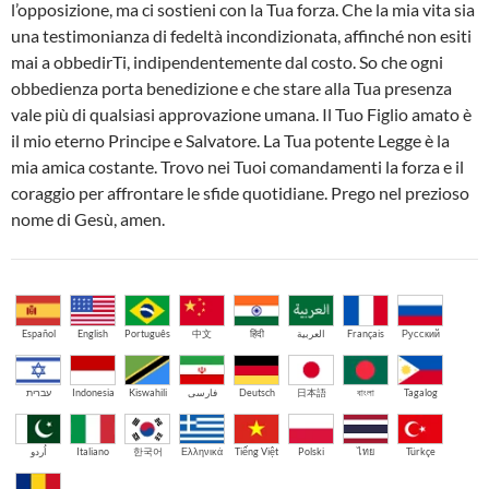
l’opposizione, ma ci sostieni con la Tua forza. Che la mia vita sia
una testimonianza di fedeltà incondizionata, affinché non esiti
mai a obbedirTi, indipendentemente dal costo. So che ogni
obbedienza porta benedizione e che stare alla Tua presenza
vale più di qualsiasi approvazione umana. Il Tuo Figlio amato è
il mio eterno Principe e Salvatore. La Tua potente Legge è la
mia amica costante. Trovo nei Tuoi comandamenti la forza e il
coraggio per affrontare le sfide quotidiane. Prego nel prezioso
nome di Gesù, amen.
Español
English
Português
中文
हिंदी
العربية
Français
Русский
עברית
Indonesia
Kiswahili
فارسی
Deutsch
日本語
বাংলা
Tagalog
اُردو
Italiano
한국어
Ελληνικά
Tiếng Việt
Polski
ไทย
Türkçe