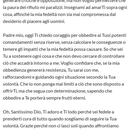
generare critiche e opposizione, ma non voglio permettere che
la paura del rifiuto mi paralizzi. Insegnami ad amarTi sopra ogni
cosa, affinché la mia fedeltà non sia mai compromessa dal
desiderio di piacere agli uomini.
Padre mio, oggi Ti chiedo coraggio per obbedire ai Tuoi potenti
comandamenti senza riserve, senza calcolare le conseguenze o
temere gli impatti che la mia fedeltà possa causare. So che sei
Tu a sostenere ogni cosa e che non devo cercare di controllare
ciò che accadrà intorno a me. Voglio confidare che, se la mia
obbedienza genererà resistenza, Tu sarai con me,
rafforzandomi e guidando ogni situazione secondo la Tua
volontà. Che io non ponga mai limiti a ciò che sono disposto a
offrirTi, ma che segua con determinazione, sapendo che
obbedire a Te porterà sempre frutti eterni.
Oh, Santissimo Dio, Ti adoro e Ti lodo perché sei fedele a
prenderti cura di tutto quando scegliamo di seguire la Tua
volontà. Grazie perché non ci lasci soli quando affrontiamo