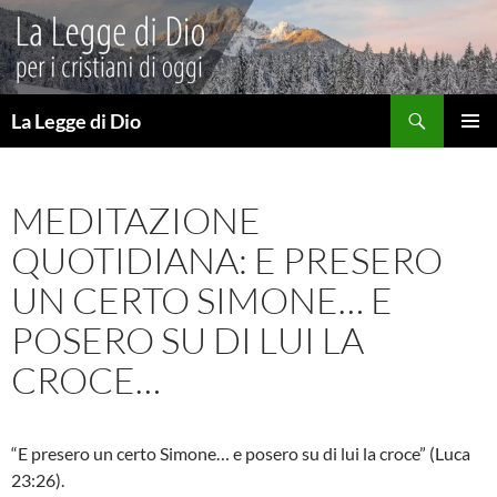
Vai
al
contenuto
Cerca
La Legge di Dio
MENU
PRINCI
MEDITAZIONE
QUOTIDIANA: E PRESERO
UN CERTO SIMONE… E
POSERO SU DI LUI LA
CROCE…
“E presero un certo Simone… e posero su di lui la croce” (Luca
23:26).