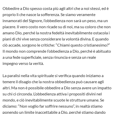
Obbedire a Dio spesso costa più agli altri che a noi stessi, ed è
proprio lì che nasce la sofferenza. Se siamo veramente
innamorati del Signore, l’obbedienza non sarà un peso, ma un
piacere. Il vero costo non ricade su di noi, ma su coloro che non
amano Dio, perché la nostra fedeltà inevitabilmente ostacola i
piani di chi vive senza considerare la volontà divina. E quando
ciò accade, sorgono le critiche: “Chiami questo cristianesimo?”
Il mondo non comprende l’obbedienza a Dio, perché è abituato
a una fede superficiale, senza rinuncia e senza un reale
impegno verso la verità.
La paralisi nella vita spirituale si verifica quando iniziamo a
temere il disagio che la nostra obbedienza può causare agli
altri. Ma non è possibile obbedire a Dio senza avere un impatto
su chi ci circonda. L’obbedienza attiva i propositi divini nel
mondo, e ciò inevitabilmente scuote le strutture umane. Se
diciamo: “Non voglio far soffrire nessuno”, in realtà stiamo
ponendo un limite inaccettabile a Dio, perché stiamo dando