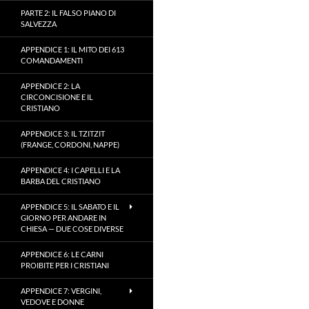
PARTE 2: IL FALSO PIANO DI
SALVEZZA
APPENDICE 1: IL MITO DEI 613
COMANDAMENTI
APPENDICE 2: LA
CIRCONCISIONE E IL
CRISTIANO
APPENDICE 3: IL TZITZIT
(FRANGE, CORDONI, NAPPE)
APPENDICE 4: I CAPELLI E LA
BARBA DEL CRISTIANO
APPENDICE 5: IL SABATO E IL
GIORNO PER ANDARE IN
CHIESA — DUE COSE DIVERSE
APPENDICE 6: LE CARNI
PROIBITE PER I CRISTIANI
APPENDICE 7: VERGINI,
VEDOVE E DONNE