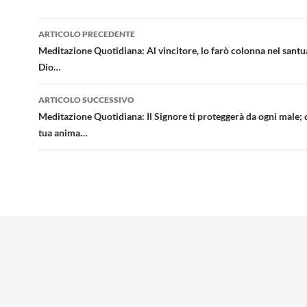
Navigazione
ARTICOLO PRECEDENTE
articolo
Meditazione Quotidiana: Al vincitore, lo farò colonna nel santu
Dio…
ARTICOLO SUCCESSIVO
Meditazione Quotidiana: Il Signore ti proteggerà da ogni male; 
tua anima…