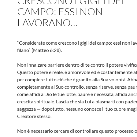
CRESCONO I GIGLI DEL
CAMPO: ESSI NON
LAVORANO…
“Considerate come crescono i gigli del campo: essi non l
filano” (Matteo 6:28).
Non innalzare barriere dentro di te contro il potere vivific
Questo potere è reale, è amorevole ed è costantemente all
per compiere tutto ciò che è gradito alla Sua volontà. Ab
completamente al Suo controllo, senza riserve, senza paur
come affidi a Dio le tue lotte, paure e necessità, affida anc
crescita spirituale. Lascia che sia Lui a plasmarti con pazie
saggezza — dopotutto, nessuno conosce il tuo cuore megl
Creatore stesso.
Non è necessario cercare di controllare questo processo 