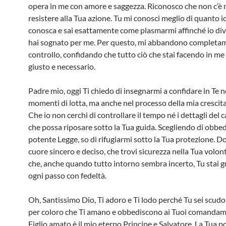
opera in me con amore e saggezza. Riconosco che non c’è 
resistere alla Tua azione. Tu mi conosci meglio di quanto i
conosca e sai esattamente come plasmarmi affinché io div
hai sognato per me. Per questo, mi abbandono completam
controllo, confidando che tutto ciò che stai facendo in me
giusto e necessario.
Padre mio, oggi Ti chiedo di insegnarmi a confidare in Te n
momenti di lotta, ma anche nel processo della mia crescita 
Che io non cerchi di controllare il tempo né i dettagli de
che possa riposare sotto la Tua guida. Scegliendo di obbed
potente Legge, so di rifugiarmi sotto la Tua protezione. 
cuore sincero e deciso, che trovi sicurezza nella Tua volon
che, anche quando tutto intorno sembra incerto, Tu stai 
ogni passo con fedeltà.
Oh, Santissimo Dio, Ti adoro e Ti lodo perché Tu sei scudo
per coloro che Ti amano e obbediscono ai Tuoi comandame
Figlio amato è il mio eterno Principe e Salvatore. La Tua 