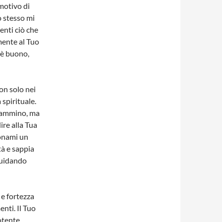
motivo di
o stesso mi
enti ciò che
ente al Tuo
 è buono,
on solo nei
spirituale.
l cammino, ma
ire alla Tua
Donami un
tà e sappia
guidando
 e fortezza
nti. Il Tuo
potente