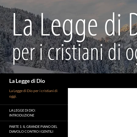
Vai
al
contenuto
Cerca
La Legge di Dio
La Legge di Dio per i cristiani di
oggi.
LA LEGGE DI DIO:
INTRODUZIONE
PARTE 1: IL GRANDE PIANO DEL
DIAVOLO CONTRO I GENTILI