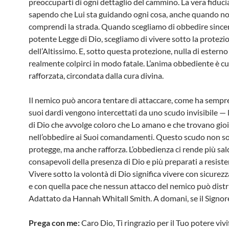
preoccuparti di ogni dettaglio del cammino. La vera fiduci
sapendo che Lui sta guidando ogni cosa, anche quando n
comprendi la strada. Quando scegliamo di obbedire since
potente Legge di Dio, scegliamo di vivere sotto la protezi
dell’Altissimo. E, sotto questa protezione, nulla di estern
realmente colpirci in modo fatale. L’anima obbediente è cu
rafforzata, circondata dalla cura divina.
Il nemico può ancora tentare di attaccare, come ha sempre
suoi dardi vengono intercettati da uno scudo invisibile — 
di Dio che avvolge coloro che Lo amano e che trovano gio
nell’obbedire ai Suoi comandamenti. Questo scudo non s
protegge, ma anche rafforza. L’obbedienza ci rende più sald
consapevoli della presenza di Dio e più preparati a resiste
Vivere sotto la volontà di Dio significa vivere con sicurez
e con quella pace che nessun attacco del nemico può distr
Adattato da Hannah Whitall Smith. A domani, se il Signore
Prega con me:
Caro Dio, Ti ringrazio per il Tuo potere viv