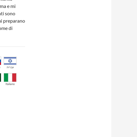
ima e mi
nti sono
mi preparano
nome di
й
עברית
Italiano