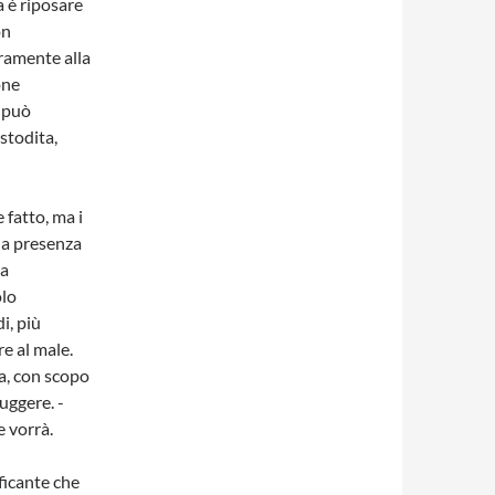
a è riposare
on
ramente alla
one
o può
stodita,
 fatto, ma i
la presenza
ia
olo
i, più
re al male.
za, con scopo
uggere. -
 vorrà.
ificante che