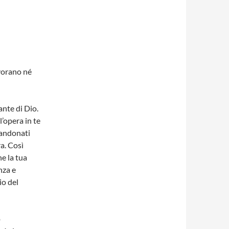
avorano né
ante di Dio.
’opera in te
bandonati
a. Così
he la tua
nza e
io del
o