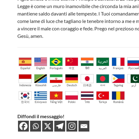
Legge è come un muro inamovibile che circonda la mia an
mantiene saldo davanti alle tempeste. I Tuoi comandame
come lame di luce che tagliano le tenebre intorno a me e 
a vincere il male con coraggio e fede. Prego nel prezioso 
Gesù, amen.
Español
English
Português
中文
हिंदी
العربية
Français
Русски
Indonesia
Kiswahili
فارسی
Deutsch
日本語
বাংলা
Tagalog
اُردو
한국어
Ελληνικά
Tiếng Việt
Polski
ไทย
Türkçe
Română
Diffondi il messaggio!