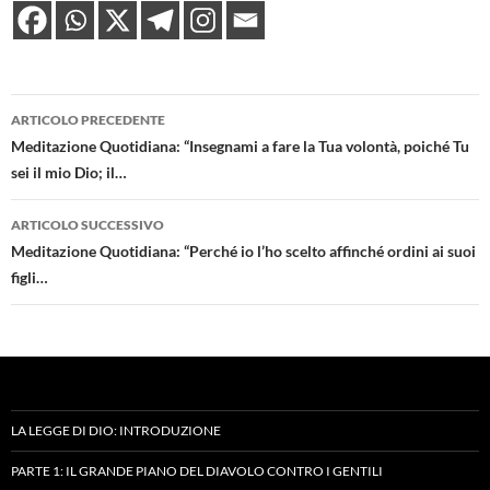
Navigazione
ARTICOLO PRECEDENTE
articolo
Meditazione Quotidiana: “Insegnami a fare la Tua volontà, poiché Tu
sei il mio Dio; il…
ARTICOLO SUCCESSIVO
Meditazione Quotidiana: “Perché io l’ho scelto affinché ordini ai suoi
figli…
LA LEGGE DI DIO: INTRODUZIONE
PARTE 1: IL GRANDE PIANO DEL DIAVOLO CONTRO I GENTILI