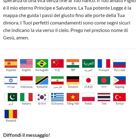
speranza di una vita senza fine al Tuo fianco. Il Tuo amato Figlio
è il mio eterno Principe e Salvatore. La Tua potente Legge è la
mappa che guida i passi del giusto fino alle porte della Tua
dimora. I Tuoi perfetti comandamenti sono come segni sicuri
che indicano la via verso il cielo. Prego nel prezioso nome di
Gesù, amen.
Español
English
Português
中文
हिंदी
العربية
Français
Русский
עברית
Indonesia
Kiswahili
فارسی
Deutsch
日本語
বাংলা
Tagalog
اُردو
Italiano
한국어
Ελληνικά
Tiếng Việt
Polski
ไทย
Türkçe
Română
Diffondi il messaggio!