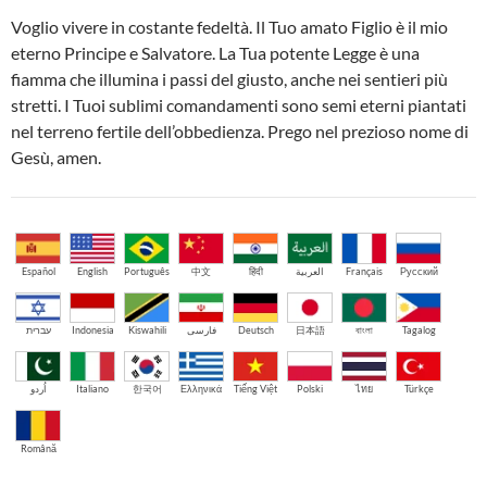
Voglio vivere in costante fedeltà. Il Tuo amato Figlio è il mio
eterno Principe e Salvatore. La Tua potente Legge è una
fiamma che illumina i passi del giusto, anche nei sentieri più
stretti. I Tuoi sublimi comandamenti sono semi eterni piantati
nel terreno fertile dell’obbedienza. Prego nel prezioso nome di
Gesù, amen.
Español
English
Português
中文
हिंदी
العربية
Français
Русский
עברית
Indonesia
Kiswahili
فارسی
Deutsch
日本語
বাংলা
Tagalog
اُردو
Italiano
한국어
Ελληνικά
Tiếng Việt
Polski
ไทย
Türkçe
Română