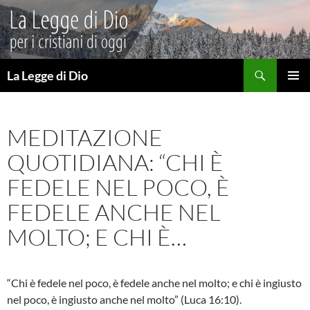
Vai
al
contenuto
Cerca
La Legge di Dio
MENU
PRINCI
MEDITAZIONE
QUOTIDIANA: “CHI È
FEDELE NEL POCO, È
FEDELE ANCHE NEL
MOLTO; E CHI È…
“Chi è fedele nel poco, è fedele anche nel molto; e chi è ingiusto
nel poco, è ingiusto anche nel molto” (Luca 16:10).