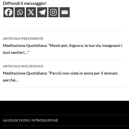
Diffondi il messaggio!
Navigazione
ARTICOLO PRECEDENTE
articolo
Meditazione Quotidiana: “Mostrami, Signore, le tue vie, insegnami i
tuoi sentieri…”
ARTICOLO SUCCESSIVO
Meditazione Quotidiana: “Perciò non siate in ansia per il domani,
perché…
LA LEGGE DI DIO: INTRODUZIONE