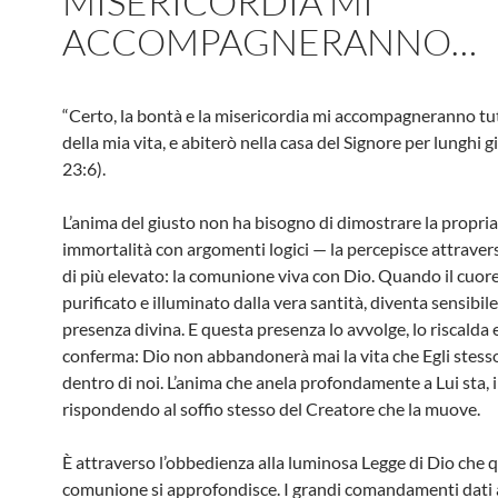
MISERICORDIA MI
ACCOMPAGNERANNO…
“Certo, la bontà e la misericordia mi accompagneranno tutt
della mia vita, e abiterò nella casa del Signore per lunghi g
23:6).
L’anima del giusto non ha bisogno di dimostrare la propria
immortalità con argomenti logici — la percepisce attrave
di più elevato: la comunione viva con Dio. Quando il cuore
purificato e illuminato dalla vera santità, diventa sensibile
presenza divina. E questa presenza lo avvolge, lo riscalda e
conferma: Dio non abbandonerà mai la vita che Egli stesso
dentro di noi. L’anima che anela profondamente a Lui sta, i
rispondendo al soffio stesso del Creatore che la muove.
È attraverso l’obbedienza alla luminosa Legge di Dio che 
comunione si approfondisce. I grandi comandamenti dati a