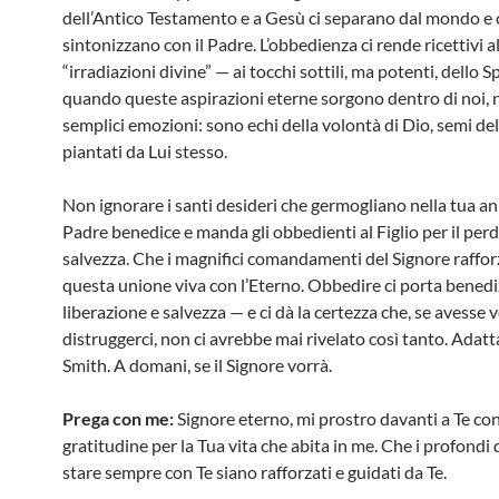
dell’Antico Testamento e a Gesù ci separano dal mondo e 
sintonizzano con il Padre. L’obbedienza ci rende ricettivi a
“irradiazioni divine” — ai tocchi sottili, ma potenti, dello Sp
quando queste aspirazioni eterne sorgono dentro di noi,
semplici emozioni: sono echi della volontà di Dio, semi del
piantati da Lui stesso.
Non ignorare i santi desideri che germogliano nella tua ani
Padre benedice e manda gli obbedienti al Figlio per il perd
salvezza. Che i magnifici comandamenti del Signore rafforz
questa unione viva con l’Eterno. Obbedire ci porta benedi
liberazione e salvezza — e ci dà la certezza che, se avesse 
distruggerci, non ci avrebbe mai rivelato così tanto. Adat
Smith. A domani, se il Signore vorrà.
Prega con me:
Signore eterno, mi prostro davanti a Te con
gratitudine per la Tua vita che abita in me. Che i profondi 
stare sempre con Te siano rafforzati e guidati da Te.