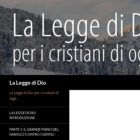
Vai
al
contenuto
Cerca
La Legge di Dio
La Legge di Dio per i cristiani di
oggi.
LA LEGGE DI DIO:
INTRODUZIONE
PARTE 1: IL GRANDE PIANO DEL
DIAVOLO CONTRO I GENTILI