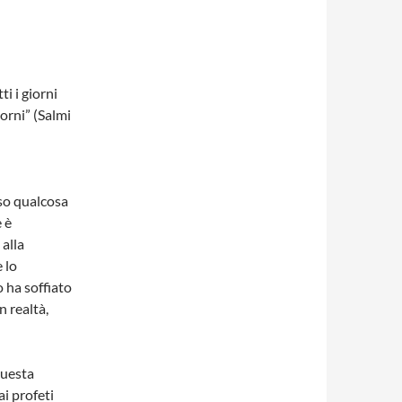
i i giorni
iorni” (Salmi
rso qualcosa
 è
 alla
 lo
 ha soffiato
n realtà,
questa
i profeti