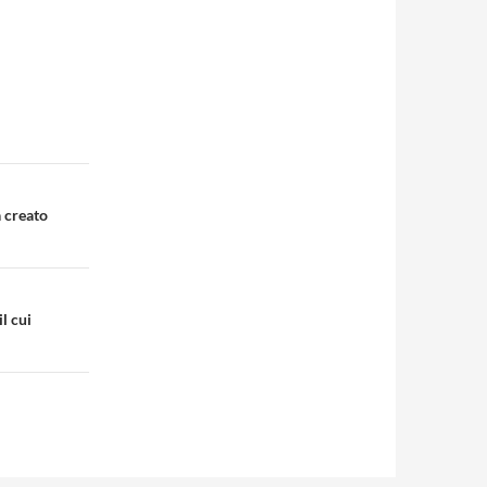
a creato
l cui