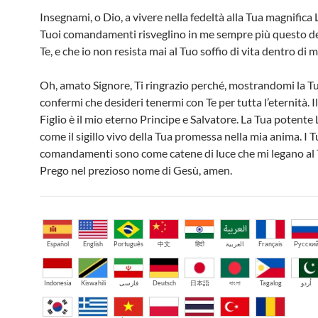
Insegnami, o Dio, a vivere nella fedeltà alla Tua magnifica 
Tuoi comandamenti risveglino in me sempre più questo de
Te, e che io non resista mai al Tuo soffio di vita dentro di m
Oh, amato Signore, Ti ringrazio perché, mostrandomi la Tu
confermi che desideri tenermi con Te per tutta l’eternità. 
Figlio è il mio eterno Principe e Salvatore. La Tua potente
come il sigillo vivo della Tua promessa nella mia anima. I T
comandamenti sono come catene di luce che mi legano al 
Prego nel prezioso nome di Gesù, amen.
Español
English
Português
中文
हिंदी
العربية
Français
Русски
Indonesia
Kiswahili
فارسی
Deutsch
日本語
বাংলা
Tagalog
اُردو