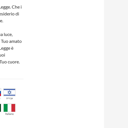
Legge. Che i
siderio di
e.
a luce,
Il Tuo amato
 Legge è
uoi
Tuo cuore.
й
עברית
Italiano