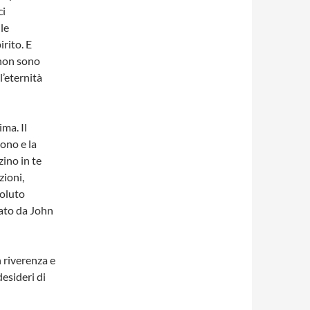
ci
lle
irito. E
 non sono
l’eternità
ma. Il
ono e la
ino in te
zioni,
voluto
tato da John
 riverenza e
desideri di