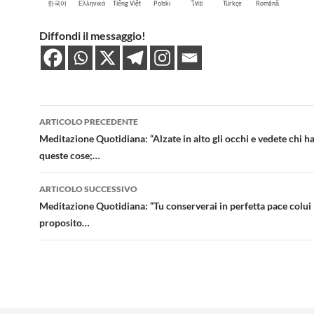
한국어
Ελληνικά
Tiếng Việt
Polski
ไทย
Türkçe
Română
Diffondi il messaggio!
Navigazione
ARTICOLO PRECEDENTE
articolo
Meditazione Quotidiana: “Alzate in alto gli occhi e vedete chi h
queste cose;…
ARTICOLO SUCCESSIVO
Meditazione Quotidiana: “Tu conserverai in perfetta pace colui i
proposito…