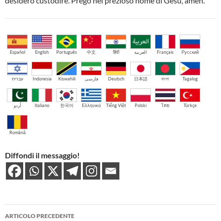
desidero custodire. Prego nel prezioso nome di Gesù, amen.
Español
English
Português
中文
हिंदी
العربية
Français
Русский
עברית
Indonesia
Kiswahili
فارسی
Deutsch
日本語
বাংলা
Tagalog
اُردو
Italiano
한국어
Ελληνικά
Tiếng Việt
Polski
ไทย
Türkçe
Română
Diffondi il messaggio!
Navigazione
ARTICOLO PRECEDENTE