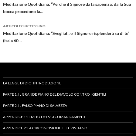
articolo
Meditazione Quotidiana: “Perché il Signore dà la sapienza; dalla Sua
bocca procedono la…
ARTICOLO SUCCESSIVO
Meditazione Quotidiana: “Svegliati, e il Signore risplenderà su di te”
(Isaia 60…
LA LEGGE DI DIO: INTRODUZIONE
PARTE 1: IL GRANDE PIANO DEL DIAVOLO CONTRO I GENTILI
PARTE 2: IL FALSO PIANO DI SALVEZZA
APPENDICE 1: IL MITO DEI 613 COMANDAMENTI
APPENDICE 2: LA CIRCONCISIONE E IL CRISTIANO