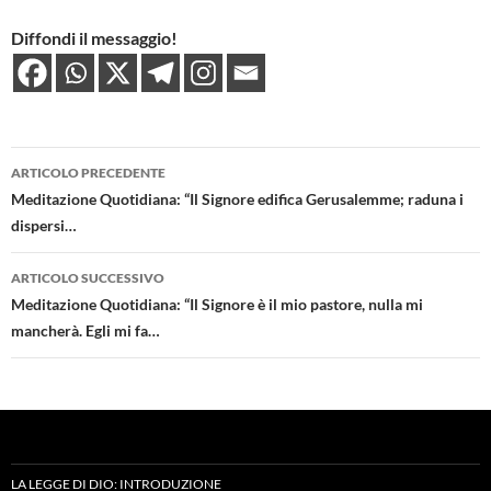
Diffondi il messaggio!
Navigazione
ARTICOLO PRECEDENTE
articolo
Meditazione Quotidiana: “Il Signore edifica Gerusalemme; raduna i
dispersi…
ARTICOLO SUCCESSIVO
Meditazione Quotidiana: “Il Signore è il mio pastore, nulla mi
mancherà. Egli mi fa…
LA LEGGE DI DIO: INTRODUZIONE