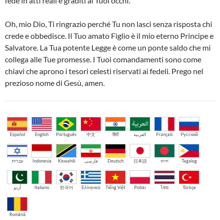
fede in atti reali e graditi ai Tuoi occhi.
Oh, mio Dio, Ti ringrazio perché Tu non lasci senza risposta chi
crede e obbedisce. Il Tuo amato Figlio è il mio eterno Principe e
Salvatore. La Tua potente Legge è come un ponte saldo che mi
collega alle Tue promesse. I Tuoi comandamenti sono come
chiavi che aprono i tesori celesti riservati ai fedeli. Prego nel
prezioso nome di Gesù, amen.
Español
English
Português
中文
हिंदी
العربية
Français
Русский
עברית
Indonesia
Kiswahili
فارسی
Deutsch
日本語
বাংলা
Tagalog
اُردو
Italiano
한국어
Ελληνικά
Tiếng Việt
Polski
ไทย
Türkçe
Română