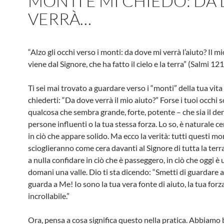
MONTI E MI CHIEDO: DA
VERRÀ…
“Alzo gli occhi verso i monti: da dove mi verrà l’aiuto? Il m
viene dal Signore, che ha fatto il cielo e la terra” (Salmi 121
Ti sei mai trovato a guardare verso i “monti” della tua vita 
chiederti: “Da dove verrà il mio aiuto?” Forse i tuoi occhi s
qualcosa che sembra grande, forte, potente – che sia il de
persone influenti o la tua stessa forza. Lo so, è naturale c
in ciò che appare solido. Ma ecco la verità: tutti questi mon
scioglieranno come cera davanti al Signore di tutta la terr
a nulla confidare in ciò che è passeggero, in ciò che oggi è
domani una valle. Dio ti sta dicendo: “Smetti di guardare ai
guarda a Me! Io sono la tua vera fonte di aiuto, la tua forz
incrollabile.”
Ora, pensa a cosa significa questo nella pratica. Abbiamo 