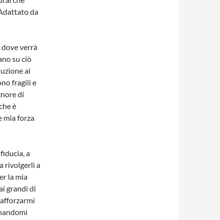
-Adattato da
 dove verrà
sano su ciò
luzione ai
no fragili e
gnore di
 che è
e mia forza
fiducia, a
 rivolgerli a
er la mia
ai grandi di
rafforzarmi
ionandomi