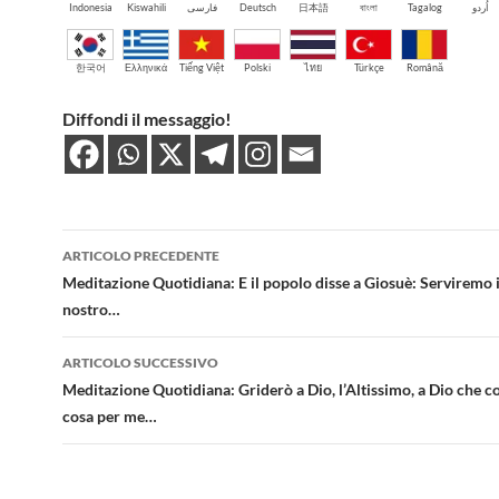
Indonesia
Kiswahili
فارسی
Deutsch
日本語
বাংলা
Tagalog
اُردو
한국어
Ελληνικά
Tiếng Việt
Polski
ไทย
Türkçe
Română
Diffondi il messaggio!
Navigazione
ARTICOLO PRECEDENTE
articolo
Meditazione Quotidiana: E il popolo disse a Giosuè: Serviremo il
nostro…
ARTICOLO SUCCESSIVO
Meditazione Quotidiana: Griderò a Dio, l’Altissimo, a Dio che 
cosa per me…