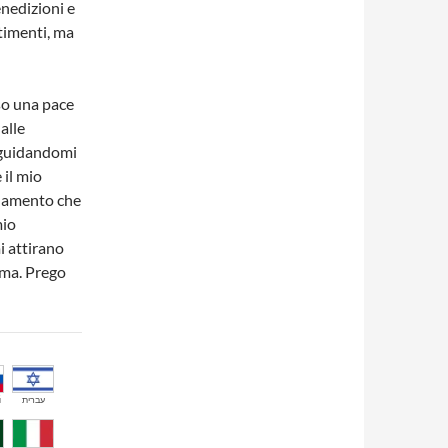
enedizioni e
timenti, ma
so una pace
alle
e guidandomi
 il mio
ndamento che
mio
 attirano
nima. Prego
й
עברית