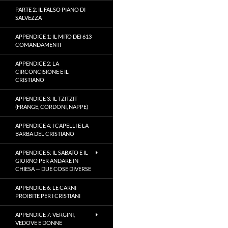
PARTE 2: IL FALSO PIANO DI
SALVEZZA
APPENDICE 1: IL MITO DEI 613
COMANDAMENTI
APPENDICE 2: LA
CIRCONCISIONE E IL
CRISTIANO
APPENDICE 3: IL TZITZIT
(FRANGE, CORDONI, NAPPE)
APPENDICE 4: I CAPELLI E LA
BARBA DEL CRISTIANO
APPENDICE 5: IL SABATO E IL
GIORNO PER ANDARE IN
CHIESA — DUE COSE DIVERSE
APPENDICE 6: LE CARNI
PROIBITE PER I CRISTIANI
APPENDICE 7: VERGINI,
VEDOVE E DONNE