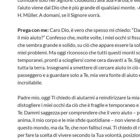
l’aiuto viene dal Dio che è più grande di qualsiasi monte. 
H. Müller. A domani, se il Signore vorrà.
Prega con me:
Caro Dio, è vero che spesso mi chiedo: “Da
il mio aiuto?” Confesso che, molte volte, i miei occhi si fis
che sembra grande e solido, su ciò che appare essere la so
miei problemi. Ma oggi riconosco che tutti questi monti so
temporanei, pronti a sciogliersi come cera davanti a Te, Si
tutta la terra. Insegnami a smettere di cercare aiuto in ciò
passeggero e a guardare solo a Te, mia vera fonte di aiuto 
incrollabile.
Padre mio, oggi Ti chiedo di aiutarmi a reindirizzare la mia 
distogliere i miei occhi da ciò che è fragile e temporaneo e a
Te. Dammi saggezza per comprendere che il vero aiuto – p
anima, il mio corpo e le mie sfide quotidiane – non viene d
questo mondo, ma da Te, che non fallisci mai. Ti chiedo di 
per fare la scelta di vivere secondo la Tua volontà, posiz