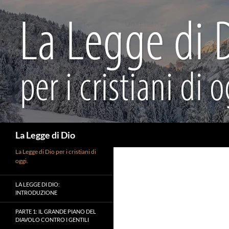
Vai
al
contenuto
Cerca
La Legge di Dio
La Legge di Dio per i cristiani di
oggi.
LA LEGGE DI DIO:
INTRODUZIONE
PARTE 1: IL GRANDE PIANO DEL
DIAVOLO CONTRO I GENTILI