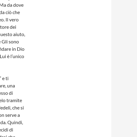
e. Ma da dove
da ciò che
. Il vero
atore dei
 questo aiuto,
e Gli sono
fidare in Dio
ui è l’unico
 e ti
are, una
esso di
ielo tramite
deli, che si
on serve a
da. Quindi,
cidi di
drai che