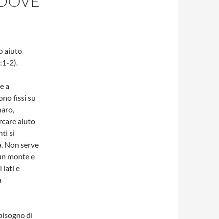
 DOVE
io aiuto
:1-2).
e a
ono fissi su
naro,
ercare aiuto
ti si
a. Non serve
 un monte e
 lati e
a
bisogno di