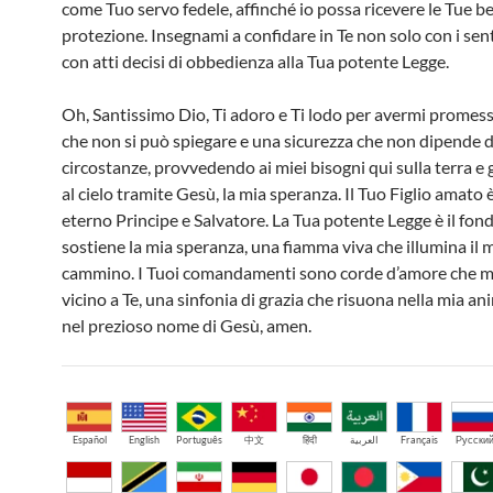
come Tuo servo fedele, affinché io possa ricevere le Tue b
protezione. Insegnami a confidare in Te non solo con i sen
con atti decisi di obbedienza alla Tua potente Legge.
Oh, Santissimo Dio, Ti adoro e Ti lodo per avermi promes
che non si può spiegare e una sicurezza che non dipende d
circostanze, provvedendo ai miei bisogni qui sulla terra 
al cielo tramite Gesù, la mia speranza. Il Tuo Figlio amato è
eterno Principe e Salvatore. La Tua potente Legge è il fo
sostiene la mia speranza, una fiamma viva che illumina il 
cammino. I Tuoi comandamenti sono corde d’amore che mi
vicino a Te, una sinfonia di grazia che risuona nella mia a
nel prezioso nome di Gesù, amen.
Español
English
Português
中文
हिंदी
العربية
Français
Русски