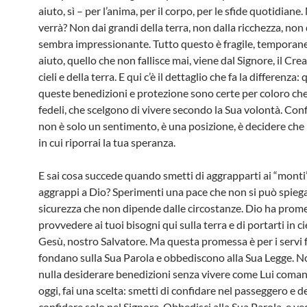
aiuto, sì – per l’anima, per il corpo, per le sfide quotidian
verrà? Non dai grandi della terra, non dalla ricchezza, non 
sembra impressionante. Tutto questo è fragile, temporaneo
aiuto, quello che non fallisce mai, viene dal Signore, il Cre
cieli e della terra. E qui c’è il dettaglio che fa la differenza:
queste benedizioni e protezione sono certe per coloro ch
fedeli, che scelgono di vivere secondo la Sua volontà. Con
non è solo un sentimento, è una posizione, è decidere che L
in cui riporrai la tua speranza.
E sai cosa succede quando smetti di aggrapparti ai “monti”
aggrappi a Dio? Sperimenti una pace che non si può spieg
sicurezza che non dipende dalle circostanze. Dio ha prom
provvedere ai tuoi bisogni qui sulla terra e di portarti in c
Gesù, nostro Salvatore. Ma questa promessa è per i servi fe
fondano sulla Sua Parola e obbediscono alla Sua Legge. N
nulla desiderare benedizioni senza vivere come Lui coman
oggi, fai una scelta: smetti di confidare nel passeggero e de
confidare solo nel Signore. Obbedisci alla Sua Parola, e ve