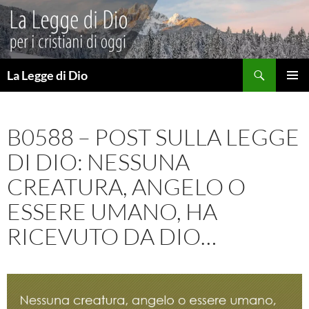
Vai
al
contenuto
Cerca
La Legge di Dio
MENU
PRINCI
B0588 – POST SULLA LEGGE
DI DIO: NESSUNA
CREATURA, ANGELO O
ESSERE UMANO, HA
RICEVUTO DA DIO…