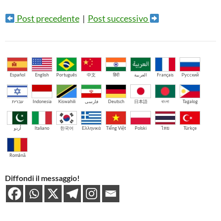
Post precedente
|
Post successivo
Español
English
Português
中文
हिंदी
العربية
Français
Русский
עברית
Indonesia
Kiswahili
فارسی
Deutsch
日本語
বাংলা
Tagalog
اُردو
Italiano
한국어
Ελληνικά
Tiếng Việt
Polski
ไทย
Türkçe
Română
Diffondi il messaggio!