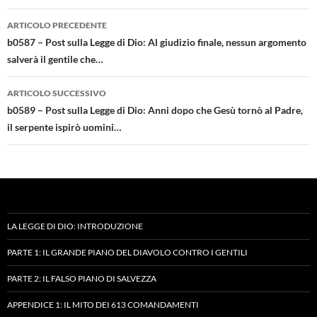
Navigazione
ARTICOLO PRECEDENTE
articolo
b0587 – Post sulla Legge di Dio: Al giudizio finale, nessun argomento
salverà il gentile che…
ARTICOLO SUCCESSIVO
b0589 – Post sulla Legge di Dio: Anni dopo che Gesù tornò al Padre,
il serpente ispirò uomini…
LA LEGGE DI DIO: INTRODUZIONE
PARTE 1: IL GRANDE PIANO DEL DIAVOLO CONTRO I GENTILI
PARTE 2: IL FALSO PIANO DI SALVEZZA
APPENDICE 1: IL MITO DEI 613 COMANDAMENTI