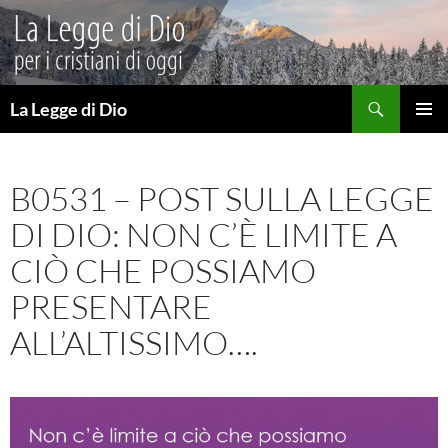
Vai
al
contenuto
Cerca
La Legge di Dio
MENU
PRINCI
B0531 – POST SULLA LEGGE
DI DIO: NON C’È LIMITE A
CIÒ CHE POSSIAMO
PRESENTARE
ALL’ALTISSIMO….