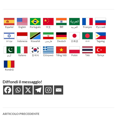
Español
English
Português
中文
हिंदी
العربية
Français
Русский
עברית
Indonesia
Kiswahili
فارسی
Deutsch
日本語
বাংলা
Tagalog
اُردو
Italiano
한국어
Ελληνικά
Tiếng Việt
Polski
ไทย
Türkçe
Română
Diffondi il messaggio!
Navigazione
ARTICOLO PRECEDENTE