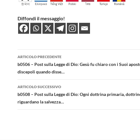
한국어
Ελληνικά
Tiếng Việt
Polski
ไทย
Türkçe
Română
Diffondi il messaggio!
Navigazione
ARTICOLO PRECEDENTE
articolo
b0506 – Post sulla Legge di Dio: Gesù fu chiaro con i Suoi aposto
discepoli quando disse…
ARTICOLO SUCCESSIVO
b0508 – Post sulla Legge di Dio: Ogni dottrina primaria, dottrin
riguardano la salvezza…