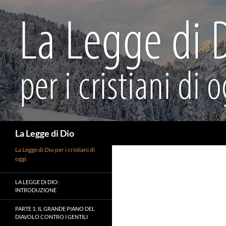
Vai
al
contenuto
Cerca
La Legge di Dio
La Legge di Dio per i cristiani di
oggi.
LA LEGGE DI DIO:
INTRODUZIONE
PARTE 1: IL GRANDE PIANO DEL
DIAVOLO CONTRO I GENTILI