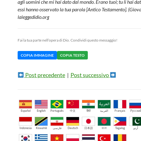
agli uomini che mi hai dato dal mondo. Erano tuoi; tu li hai dat
essi hanno osservato la tua parola [Antico Testamento]. (Giova
laleggedidio.org
Fai la tua parte nell’opera di Dio. Condividi questo messaggio!
COPIA IMMAGINE
COPIA TESTO
Post precedente
|
Post successivo
Español
English
Português
中文
हिंदी
العربية
Français
Русски
Indonesia
Kiswahili
فارسی
Deutsch
日本語
বাংলা
Tagalog
اُردو