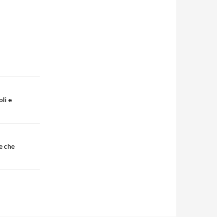
li e
e che