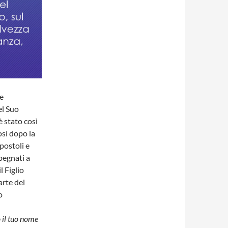
re
el Suo
è stato così
osì dopo la
apostoli e
pegnati a
 Figlio
arte del
o
 il tuo nome