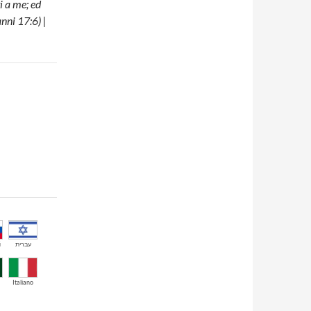
i a me; ed
nni 17:6) |
й
עברית
Italiano