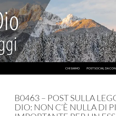
CHI SIAMO
POST SOCIAL DA CON
B0463 – POST SULLA LEG
DIO: NON C’È NULLA DI P