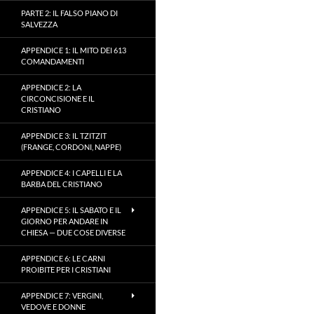
PARTE 2: IL FALSO PIANO DI
SALVEZZA
APPENDICE 1: IL MITO DEI 613
COMANDAMENTI
APPENDICE 2: LA
CIRCONCISIONE E IL
CRISTIANO
APPENDICE 3: IL TZITZIT
(FRANGE, CORDONI, NAPPE)
APPENDICE 4: I CAPELLI E LA
BARBA DEL CRISTIANO
APPENDICE 5: IL SABATO E IL
GIORNO PER ANDARE IN
CHIESA — DUE COSE DIVERSE
APPENDICE 6: LE CARNI
PROIBITE PER I CRISTIANI
APPENDICE 7: VERGINI,
VEDOVE E DONNE