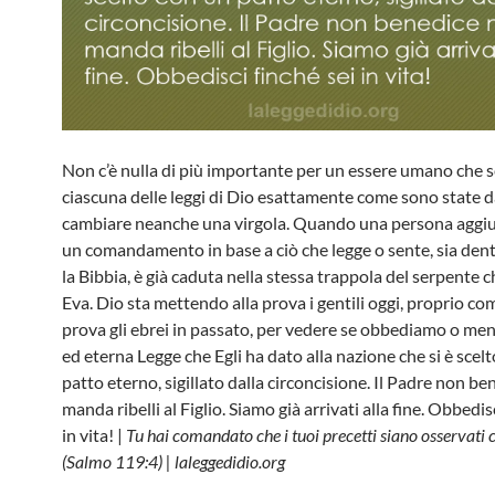
Non c’è nulla di più importante per un essere umano che 
ciascuna delle leggi di Dio esattamente come sono state d
cambiare neanche una virgola. Quando una persona aggiu
un comandamento in base a ciò che legge o sente, sia dent
la Bibbia, è già caduta nella stessa trappola del serpente 
Eva. Dio sta mettendo alla prova i gentili oggi, proprio co
prova gli ebrei in passato, per vedere se obbediamo o men
ed eterna Legge che Egli ha dato alla nazione che si è scel
patto eterno, sigillato dalla circoncisione. Il Padre non be
manda ribelli al Figlio. Siamo già arrivati alla fine. Obbedis
in vita! |
Tu hai comandato che i tuoi precetti siano osservati 
(Salmo 119:4) | laleggedidio.org