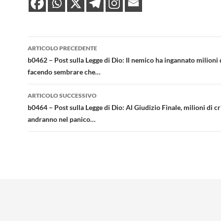
Navigazione
ARTICOLO PRECEDENTE
articolo
b0462 – Post sulla Legge di Dio: Il nemico ha ingannato milioni d
facendo sembrare che…
ARTICOLO SUCCESSIVO
b0464 – Post sulla Legge di Dio: Al Giudizio Finale, milioni di cr
andranno nel panico…