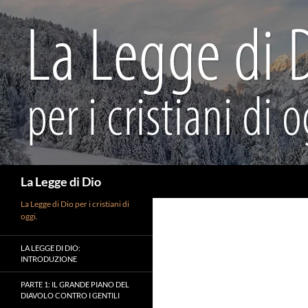
Vai
al
contenuto
Cerca
La Legge di Dio
La Legge di Dio per i cristiani di
oggi.
LA LEGGE DI DIO:
INTRODUZIONE
PARTE 1: IL GRANDE PIANO DEL
DIAVOLO CONTRO I GENTILI