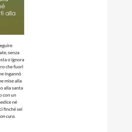
seguire
ate, senza
sta o ignora
ro che fuori
che ingannò
me mise alla
o alla santa
to con un
nedice né
ci finché sei
con cura.