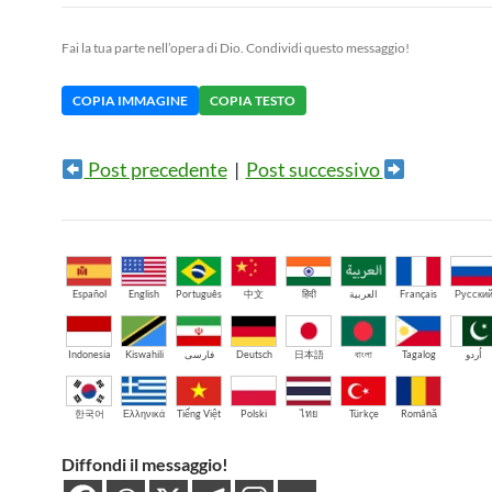
Fai la tua parte nell’opera di Dio. Condividi questo messaggio!
COPIA IMMAGINE
COPIA TESTO
Post precedente
|
Post successivo
Español
English
Português
中文
हिंदी
العربية
Français
Русски
Indonesia
Kiswahili
فارسی
Deutsch
日本語
বাংলা
Tagalog
اُردو
한국어
Ελληνικά
Tiếng Việt
Polski
ไทย
Türkçe
Română
Diffondi il messaggio!