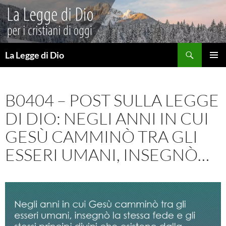
Vai
al
contenuto
Cerca
La Legge di Dio
MENU
PRINCI
B0404 – POST SULLA LEGGE
DI DIO: NEGLI ANNI IN CUI
GESÙ CAMMINÒ TRA GLI
ESSERI UMANI, INSEGNÒ…