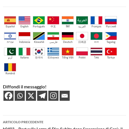
Español
English
Português
中文
हिंदी
العربية
Français
Русский
עברית
Indonesia
Kiswahili
فارسی
Deutsch
日本語
বাংলা
Tagalog
اُردو
Italiano
한국어
Ελληνικά
Tiếng Việt
Polski
ไทย
Türkçe
Română
Diffondi il messaggio!
Navigazione
ARTICOLO PRECEDENTE
b0403 – Post sulla Legge di Dio: Subito dopo l’ascensione di Gesù, il