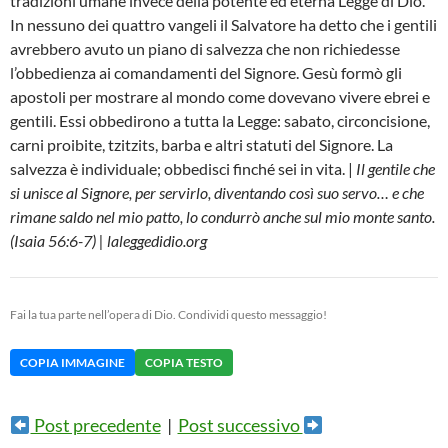
tradizioni umane invece della potente ed eterna Legge di Dio.
In nessuno dei quattro vangeli il Salvatore ha detto che i gentili
avrebbero avuto un piano di salvezza che non richiedesse
l’obbedienza ai comandamenti del Signore. Gesù formò gli
apostoli per mostrare al mondo come dovevano vivere ebrei e
gentili. Essi obbedirono a tutta la Legge: sabato, circoncisione,
carni proibite, tzitzits, barba e altri statuti del Signore. La
salvezza è individuale; obbedisci finché sei in vita. |
Il gentile che
si unisce al Signore, per servirlo, diventando così suo servo… e che
rimane saldo nel mio patto, lo condurrò anche sul mio monte santo.
(Isaia 56:6-7) | laleggedidio.org
Fai la tua parte nell’opera di Dio. Condividi questo messaggio!
COPIA IMMAGINE
COPIA TESTO
Post precedente
|
Post successivo