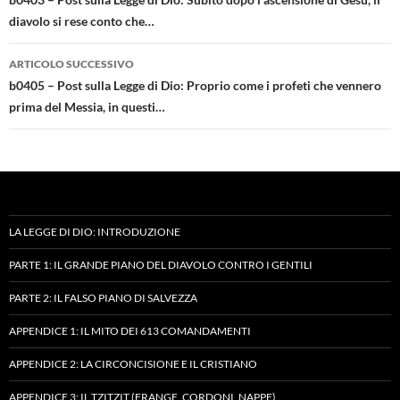
articolo
diavolo si rese conto che…
ARTICOLO SUCCESSIVO
b0405 – Post sulla Legge di Dio: Proprio come i profeti che vennero
prima del Messia, in questi…
LA LEGGE DI DIO: INTRODUZIONE
PARTE 1: IL GRANDE PIANO DEL DIAVOLO CONTRO I GENTILI
PARTE 2: IL FALSO PIANO DI SALVEZZA
APPENDICE 1: IL MITO DEI 613 COMANDAMENTI
APPENDICE 2: LA CIRCONCISIONE E IL CRISTIANO
APPENDICE 3: IL TZITZIT (FRANGE, CORDONI, NAPPE)