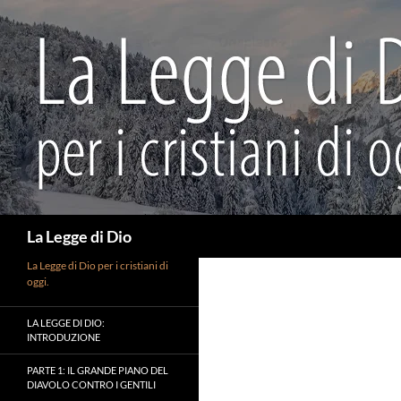
Vai
al
contenuto
Cerca
La Legge di Dio
La Legge di Dio per i cristiani di
oggi.
LA LEGGE DI DIO:
INTRODUZIONE
PARTE 1: IL GRANDE PIANO DEL
DIAVOLO CONTRO I GENTILI