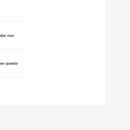
ader non
 per questo