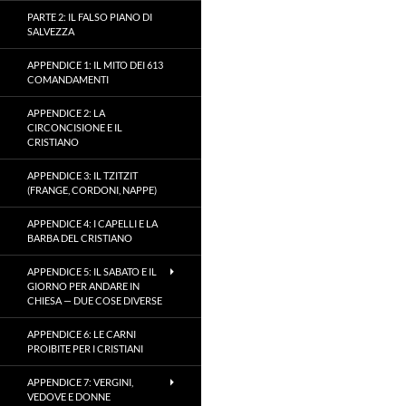
PARTE 2: IL FALSO PIANO DI
SALVEZZA
APPENDICE 1: IL MITO DEI 613
COMANDAMENTI
APPENDICE 2: LA
CIRCONCISIONE E IL
CRISTIANO
APPENDICE 3: IL TZITZIT
(FRANGE, CORDONI, NAPPE)
APPENDICE 4: I CAPELLI E LA
BARBA DEL CRISTIANO
APPENDICE 5: IL SABATO E IL
GIORNO PER ANDARE IN
CHIESA — DUE COSE DIVERSE
APPENDICE 6: LE CARNI
PROIBITE PER I CRISTIANI
APPENDICE 7: VERGINI,
VEDOVE E DONNE