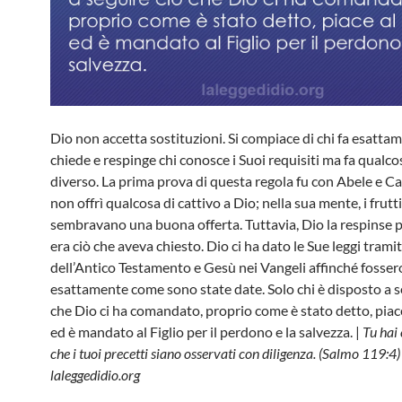
Dio non accetta sostituzioni. Si compiace di chi fa esatta
chiede e respinge chi conosce i Suoi requisiti ma fa qualco
diverso. La prima prova di questa regola fu con Abele e C
non offrì qualcosa di cattivo a Dio; nella sua mente, i frutti
sembravano una buona offerta. Tuttavia, Dio la respinse 
era ciò che aveva chiesto. Dio ci ha dato le Sue leggi tramit
dell’Antico Testamento e Gesù nei Vangeli affinché fosse
esattamente come sono state date. Solo chi è disposto a s
che Dio ci ha comandato, proprio come è stato detto, piac
ed è mandato al Figlio per il perdono e la salvezza. |
Tu hai
che i tuoi precetti siano osservati con diligenza. (Salmo 119:4) 
laleggedidio.org