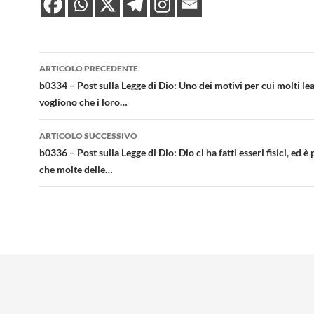
Navigazione
ARTICOLO PRECEDENTE
articolo
b0334 – Post sulla Legge di Dio: Uno dei motivi per cui molti le
vogliono che i loro…
ARTICOLO SUCCESSIVO
b0336 – Post sulla Legge di Dio: Dio ci ha fatti esseri fisici, ed è
che molte delle…