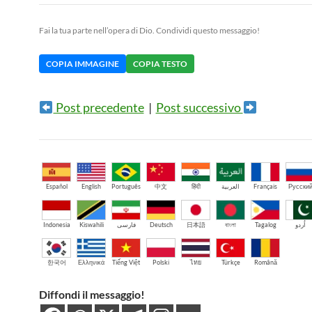
Fai la tua parte nell’opera di Dio. Condividi questo messaggio!
COPIA IMMAGINE
COPIA TESTO
Post precedente
|
Post successivo
Español
English
Português
中文
हिंदी
العربية
Français
Русски
Indonesia
Kiswahili
فارسی
Deutsch
日本語
বাংলা
Tagalog
اُردو
한국어
Ελληνικά
Tiếng Việt
Polski
ไทย
Türkçe
Română
Diffondi il messaggio!