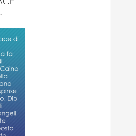
ACE
…