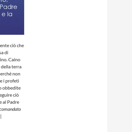
mente ciò che
sa di
aino. Caino
 della terra
perché non
e i profeti
ro obbedite
eguire ciò
e al Padre
 comandato
|