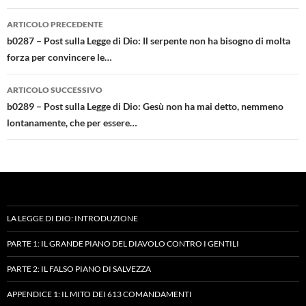
Navigazione
ARTICOLO PRECEDENTE
articolo
b0287 – Post sulla Legge di Dio: Il serpente non ha bisogno di molta
forza per convincere le…
ARTICOLO SUCCESSIVO
b0289 – Post sulla Legge di Dio: Gesù non ha mai detto, nemmeno
lontanamente, che per essere…
LA LEGGE DI DIO: INTRODUZIONE
PARTE 1: IL GRANDE PIANO DEL DIAVOLO CONTRO I GENTILI
PARTE 2: IL FALSO PIANO DI SALVEZZA
APPENDICE 1: IL MITO DEI 613 COMANDAMENTI