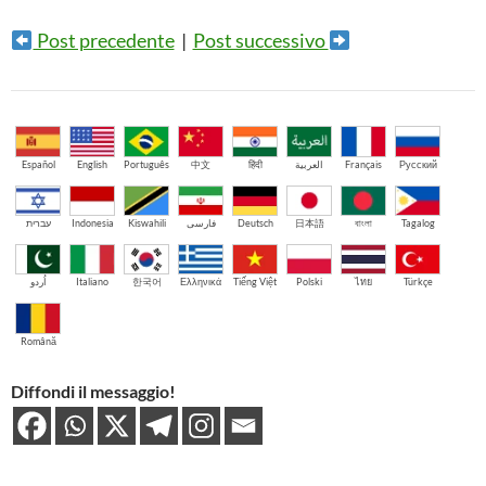
Post precedente
|
Post successivo
Español
English
Português
中文
हिंदी
العربية
Français
Русский
עברית
Indonesia
Kiswahili
فارسی
Deutsch
日本語
বাংলা
Tagalog
اُردو
Italiano
한국어
Ελληνικά
Tiếng Việt
Polski
ไทย
Türkçe
Română
Diffondi il messaggio!