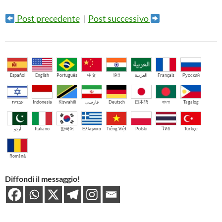
Post precedente
|
Post successivo
Español
English
Português
中文
हिंदी
العربية
Français
Русский
עברית
Indonesia
Kiswahili
فارسی
Deutsch
日本語
বাংলা
Tagalog
اُردو
Italiano
한국어
Ελληνικά
Tiếng Việt
Polski
ไทย
Türkçe
Română
Diffondi il messaggio!