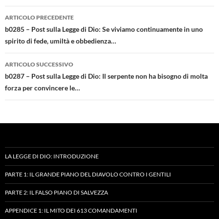
Navigazione
ARTICOLO PRECEDENTE
articolo
b0285 – Post sulla Legge di Dio: Se viviamo continuamente in uno
spirito di fede, umiltà e obbedienza…
ARTICOLO SUCCESSIVO
b0287 – Post sulla Legge di Dio: Il serpente non ha bisogno di molta
forza per convincere le…
LA LEGGE DI DIO: INTRODUZIONE
PARTE 1: IL GRANDE PIANO DEL DIAVOLO CONTRO I GENTILI
PARTE 2: IL FALSO PIANO DI SALVEZZA
APPENDICE 1: IL MITO DEI 613 COMANDAMENTI