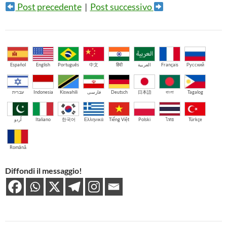
Post precedente
|
Post successivo
Español
English
Português
中文
हिंदी
العربية
Français
Русский
עברית
Indonesia
Kiswahili
فارسی
Deutsch
日本語
বাংলা
Tagalog
اُردو
Italiano
한국어
Ελληνικά
Tiếng Việt
Polski
ไทย
Türkçe
Română
Diffondi il messaggio!