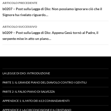
Navigazione
ARTICOLO PRECEDENTE
articolo
b0207 – Post sulla Legge di Dio: Non possiamo ignorare ciò che il
Signore ha rivelato riguardo…
ARTICOLO SUCCESSIVO
b0209 – Post sulla Legge di Dio: Appena Gesù tornò al Padre, il
serpente mise in atto un piano…
LA LEGGE DI DIO: INTRODUZIONE
PARTE 1: IL GRANDE PIANO DEL DIAVOLO CONTRO I GENTILI
PARTE 2: IL FALSO PIANO DI SALVEZZA
APPENDICE 1: IL MITO DEI 613 COMANDAMENTI
APPENDICE 2: LA CIRCONCISIONE E IL CRISTIANO