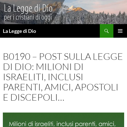
Vai
al
contenuto
Cerca
La Legge di Dio
MENU
PRINCI
B0190 – POST SULLA LEGGE
DI DIO: MILIONI DI
ISRAELITI, INCLUSI
PARENTI, AMICI, APOSTOLI
E DISCEPOLI…