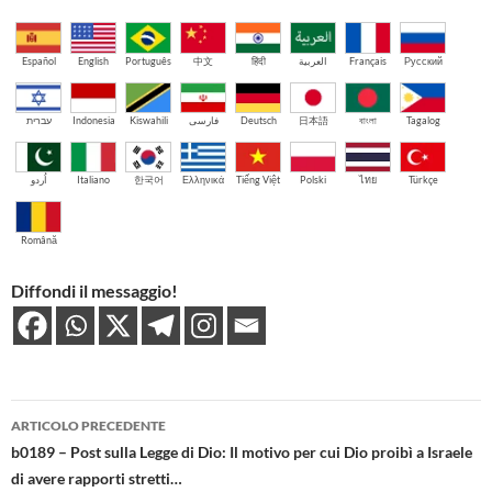
Español
English
Português
中文
हिंदी
العربية
Français
Русский
עברית
Indonesia
Kiswahili
فارسی
Deutsch
日本語
বাংলা
Tagalog
اُردو
Italiano
한국어
Ελληνικά
Tiếng Việt
Polski
ไทย
Türkçe
Română
Diffondi il messaggio!
Navigazione
ARTICOLO PRECEDENTE
articolo
b0189 – Post sulla Legge di Dio: Il motivo per cui Dio proibì a Israele
di avere rapporti stretti…