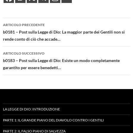
Navigazione
ARTICOLO PRECEDENTE
articolo
b0181 – Post sulla Legge di Dio: La maggior parte dei Gentili non si
rende conto di ciò che accade…
ARTICOLO SUCCESSIVO
b0183 – Post sulla Legge di Dio: Esiste un modo completamente
garantito per essere benedetti…
LA LEGGE DI DIO: INTRODUZIONE
PARTE 1: IL GRANDE PIANO DEL DIAVOLO CONTRO I GENTILI
PARTE 2: IL FALSO PIANO DI SALVEZZA