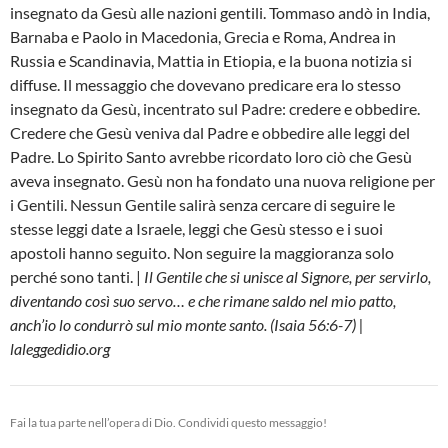
insegnato da Gesù alle nazioni gentili. Tommaso andò in India,
Barnaba e Paolo in Macedonia, Grecia e Roma, Andrea in
Russia e Scandinavia, Mattia in Etiopia, e la buona notizia si
diffuse. Il messaggio che dovevano predicare era lo stesso
insegnato da Gesù, incentrato sul Padre: credere e obbedire.
Credere che Gesù veniva dal Padre e obbedire alle leggi del
Padre. Lo Spirito Santo avrebbe ricordato loro ciò che Gesù
aveva insegnato. Gesù non ha fondato una nuova religione per
i Gentili. Nessun Gentile salirà senza cercare di seguire le
stesse leggi date a Israele, leggi che Gesù stesso e i suoi
apostoli hanno seguito. Non seguire la maggioranza solo
perché sono tanti. |
Il Gentile che si unisce al Signore, per servirlo,
diventando così suo servo… e che rimane saldo nel mio patto,
anch’io lo condurrò sul mio monte santo. (Isaia 56:6-7) |
laleggedidio.org
Fai la tua parte nell’opera di Dio. Condividi questo messaggio!