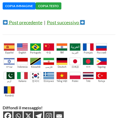
COPIA IMMAGINE
COPIA TESTO
Post precedente
|
Post successivo
Español
English
Português
中文
हिंदी
العربية
Français
Русский
עברית
Indonesia
Kiswahili
فارسی
Deutsch
日本語
বাংলা
Tagalog
اُردو
Italiano
한국어
Ελληνικά
Tiếng Việt
Polski
ไทย
Türkçe
Română
Diffondi il messaggio!