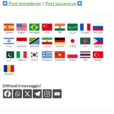
Post precedente
|
Post successivo
Español
English
Português
中文
हिंदी
العربية
Français
Русский
עברית
Indonesia
Kiswahili
فارسی
Deutsch
日本語
বাংলা
Tagalog
اُردو
Italiano
한국어
Ελληνικά
Tiếng Việt
Polski
ไทย
Türkçe
Română
Diffondi il messaggio!