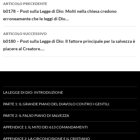
Navigazione
ARTICOLO PRECEDENTE
articolo
b0178 – Post sulla Legge di Dio: Molti nella chiesa credono
erroneamente che le leggi di Dio…
ARTICOLO SUCCESSIVO
b0180 – Post sulla Legge di Dio: Il fattore principale per la salvezza è
piacere al Creatore….
LA LEGGE DI DIO: INTRODUZIONE
PARTE 1: IL GRANDE PIANO DEL DIAVOLO CONTRO I GENTILI
PARTE 2: IL FALSO PIANO DI SALVEZZA
APPENDICE 1: IL MITO DEI 613 COMANDAMENTI
APPENDICE 2: LA CIRCONCISIONE E IL CRISTIANO