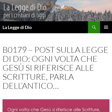
Vai
al
contenuto
Cerca
La Legge di Dio
MENU
PRINCI
B0179 – POST SULLA LEGGE
DI DIO: OGNI VOLTA CHE
GESÙ SI RIFERISCE ALLE
SCRITTURE, PARLA
DELL’ANTICO…