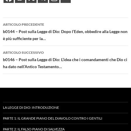
Navigazione
ARTICOLO PRECEDENTE
articolo
b0144 – Post sulla Legge di Dio: Dopo l’Eden, obbedire alla Legge non
è più sufficiente per la…
ARTICOLO SUCCESSIVO
b0146 – Post sulla Legge di Dio: L’idea che i comandamenti che Dio ci
ha dato nell’Antico Testamento…
LA LEGGE DI DIO: INTRODUZIONE
PARTE 1: IL GRANDE PIANO DEL DIAVOLO CONTRO I GENTILI
PARTE 2: IL FALSO PIANO DI SALVEZZA