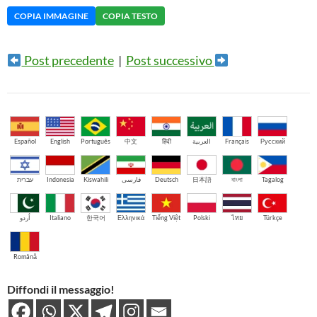
COPIA IMMAGINE
COPIA TESTO
Post precedente
|
Post successivo
Español
English
Português
中文
हिंदी
العربية
Français
Русский
עברית
Indonesia
Kiswahili
فارسی
Deutsch
日本語
বাংলা
Tagalog
اُردو
Italiano
한국어
Ελληνικά
Tiếng Việt
Polski
ไทย
Türkçe
Română
Diffondi il messaggio!